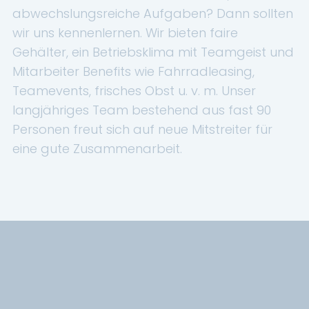
abwechslungsreiche Aufgaben? Dann sollten
Renault Service
wir uns kennenlernen. Wir bieten faire
Dacia Service
Gehälter, ein Betriebsklima mit Teamgeist und
Mitarbeiter Benefits wie Fahrradleasing,
UNTERNEHMEN
Teamevents, frisches Obst u. v. m. Unser
langjähriges Team bestehend aus fast 90
Standort Landau
Personen freut sich auf neue Mitstreiter für
Standort Neustadt
eine gute Zusammenarbeit.
Qualitätsversprechen
Tankstelle
Karriere
KONTAKT