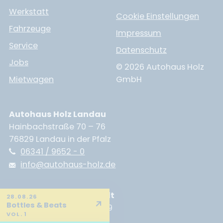
Werkstatt
Cookie Einstellungen
Fahrzeuge
Impressum
Service
Datenschutz
Jobs
© 2026 Autohaus Holz
Mietwagen
GmbH
Autohaus Holz Landau
Hainbachstraße 70 – 76
76829 Landau in der Pfalz
06341 / 9652 - 0
info@autohaus-holz.de
Autohaus Holz Neustadt
28.08.26
↗
Bottles & Beats
Branchweilerhofstraße 89
VOL. 1
67433 Neustadt