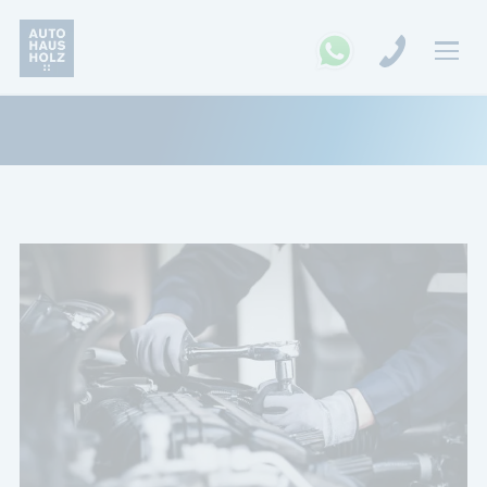
FAHRZEUGSUCHE
MARKEN
Opel
Kia
Ford
Land Rover
Renault
Dacia