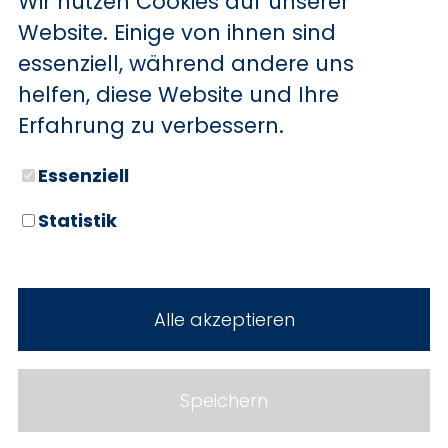
Wir nutzen Cookies auf unserer
BYD
Website. Einige von ihnen sind
essenziell, während andere uns
SERVICE
Sechs starke Marken. Zwei
helfen, diese Website und Ihre
Standorte. Seit über 100 Jahren
Aktionsfahrzeuge
Erfahrung zu verbessern.
Ihr Autohaus Holz.
AutoAbo
Essenziell
Gewerbekunden
Statistik
Probefahrt
Neuwagen
Mietwagen
Gebrauchtwagen
Alle akzeptieren
Ankauf
Werkstatt
Cookie Einstellungen
Fahrzeuge
WERKSTATTTERMIN
Impressum
Speichern
Service
Datenschutz
Teile & Zubehör
Jobs