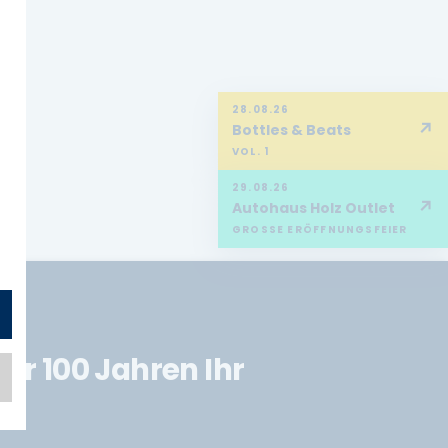
28.08.26
↗
Bottles & Beats
VOL. 1
29.08.26
↗
Autohaus Holz Outlet
GROSSE ERÖFFNUNGSFEIER
er 100 Jahren Ihr