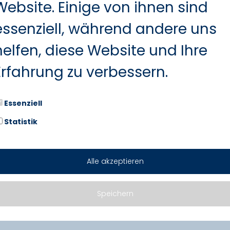
Website. Einige von ihnen sind
essenziell, während andere uns
helfen, diese Website und Ihre
Erfahrung zu verbessern.
Essenziell
Statistik
Alle akzeptieren
Marken. Zwei Standorte. Seit üb
Speichern
z.