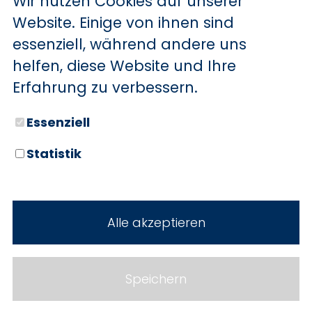
Wir nutzen Cookies auf unserer
BYD
Website. Einige von ihnen sind
essenziell, während andere uns
SERVICE
Sechs starke Marken. Zwei
helfen, diese Website und Ihre
Standorte. Seit über 100 Jahren
Aktionsfahrzeuge
Erfahrung zu verbessern.
Ihr Autohaus Holz.
AutoAbo
Essenziell
Gewerbekunden
Statistik
Probefahrt
Neuwagen
Mietwagen
Gebrauchtwagen
Alle akzeptieren
Ankauf
Werkstatt
Cookie Einstellungen
Fahrzeuge
WERKSTATTTERMIN
Impressum
Speichern
Service
Datenschutz
Teile & Zubehör
Jobs