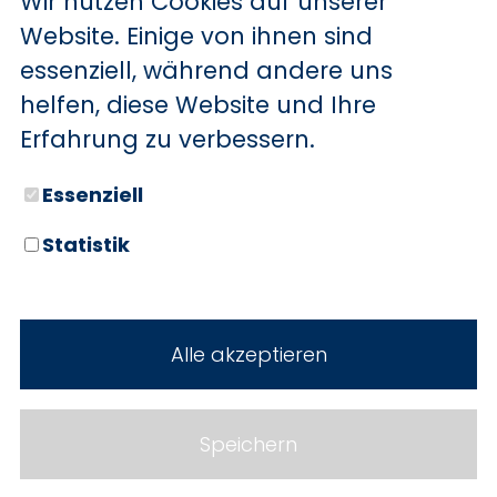
Wir nutzen Cookies auf unserer
BYD
Website. Einige von ihnen sind
essenziell, während andere uns
SERVICE
Sechs starke Marken. Zwei
helfen, diese Website und Ihre
Standorte. Seit über 100 Jahren
Aktionsfahrzeuge
Erfahrung zu verbessern.
Ihr Autohaus Holz.
AutoAbo
Essenziell
Gewerbekunden
Statistik
Probefahrt
Neuwagen
Mietwagen
Gebrauchtwagen
Alle akzeptieren
Ankauf
Werkstatt
Cookie Einstellungen
Fahrzeuge
WERKSTATTTERMIN
Impressum
Speichern
Service
Datenschutz
Teile & Zubehör
Jobs