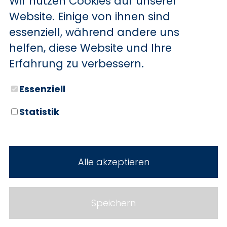
Wir nutzen Cookies auf unserer
BYD
Website. Einige von ihnen sind
essenziell, während andere uns
SERVICE
Sechs starke Marken. Zwei
helfen, diese Website und Ihre
Standorte. Seit über 100 Jahren
Aktionsfahrzeuge
Erfahrung zu verbessern.
Ihr Autohaus Holz.
AutoAbo
Essenziell
Gewerbekunden
Statistik
Probefahrt
Neuwagen
Mietwagen
Gebrauchtwagen
Alle akzeptieren
Ankauf
Werkstatt
Cookie Einstellungen
Fahrzeuge
WERKSTATTTERMIN
Impressum
Speichern
Service
Datenschutz
Teile & Zubehör
Jobs