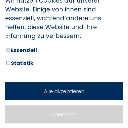
Wir nutzen Cookies auf unserer
BYD
Website. Einige von ihnen sind
essenziell, während andere uns
SERVICE
Sechs starke Marken. Zwei
helfen, diese Website und Ihre
Standorte. Seit über 100 Jahren
Aktionsfahrzeuge
Erfahrung zu verbessern.
Ihr Autohaus Holz.
AutoAbo
Essenziell
Gewerbekunden
Statistik
Probefahrt
Neuwagen
Mietwagen
Gebrauchtwagen
Alle akzeptieren
Ankauf
Werkstatt
Cookie Einstellungen
Fahrzeuge
WERKSTATTTERMIN
Impressum
Speichern
Service
Datenschutz
Teile & Zubehör
Jobs