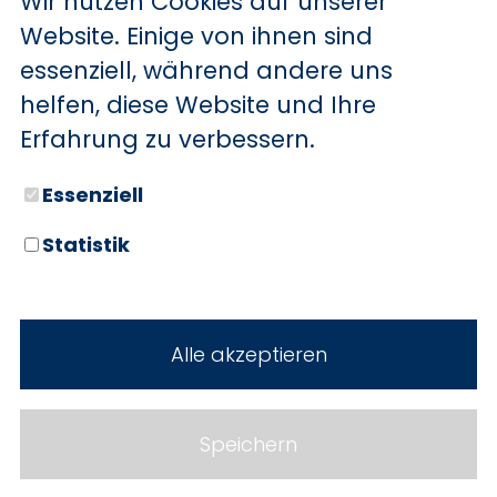
Wir nutzen Cookies auf unserer
BYD
Website. Einige von ihnen sind
essenziell, während andere uns
SERVICE
Sechs starke Marken. Zwei
helfen, diese Website und Ihre
Standorte. Seit über 100 Jahren
Aktionsfahrzeuge
Erfahrung zu verbessern.
Ihr Autohaus Holz.
AutoAbo
Essenziell
Gewerbekunden
Statistik
Probefahrt
Neuwagen
Mietwagen
Gebrauchtwagen
Alle akzeptieren
Ankauf
Werkstatt
Cookie Einstellungen
Fahrzeuge
WERKSTATTTERMIN
Impressum
Speichern
Service
Datenschutz
Teile & Zubehör
Jobs