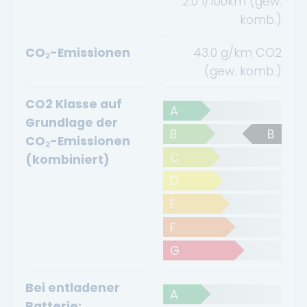
2.0 l/100km (gew.
komb.)
CO₂-Emissionen
43.0 g/km CO2
(gew. komb.)
CO2 Klasse auf
A
Grundlage der
B
B
CO₂-Emissionen
C
(kombiniert)
D
E
F
G
Bei entladener
A
Batterie: