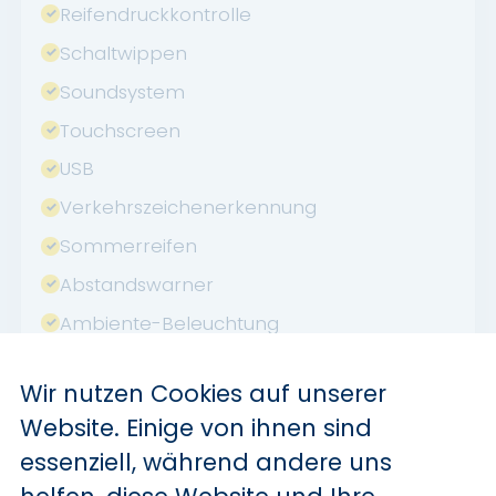
Reifendruckkontrolle
Schaltwippen
Soundsystem
Touchscreen
USB
Verkehrszeichenerkennung
Sommerreifen
Abstandswarner
Ambiente-Beleuchtung
Apple CarPlay
Wir nutzen Cookies auf unserer
Android Auto
Website. Einige von ihnen sind
Volldigitales Kombiinstrument
essenziell, während andere uns
Induktionsladen für Smartphones