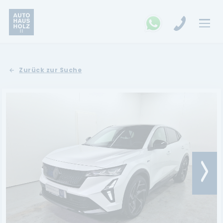
FAHRZEUGSUCHE
Zurück zur Suche
MARKEN
Opel
Kia
Ford
Land Rover
Renault
Dacia