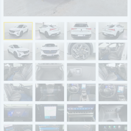
BYD
SERVICE
Aktionsfahrzeuge
AutoAbo
Gewerbekunden
Probefahrt
Mietwagen
Ankauf
WERKSTATTTERMIN
Teile & Zubehör