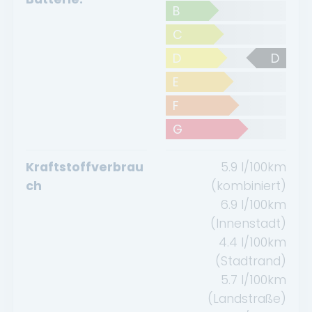
B
C
D
D
E
F
G
Kraftstoffverbrau
5.9
l/100km
ch
(kombiniert)
6.9
l/100km
(Innenstadt)
4.4
l/100km
(Stadtrand)
5.7
l/100km
(Landstraße)