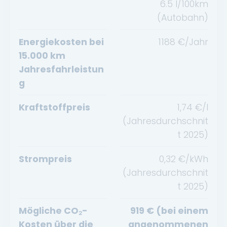
6.5
l/100km
(Autobahn)
Energiekosten bei
1188
€/Jahr
15.000 km
Jahresfahrleistun
g
Kraftstoffpreis
1,74
€/l
(Jahresdurchschnit
t
2025
)
Strompreis
0,32
€/kWh
(Jahresdurchschnit
t
2025
)
Mögliche CO₂-
919
€ (bei einem
Kosten über die
angenommenen