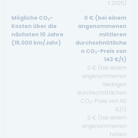
t
2025
)
Mögliche CO₂-
0
€ (bei einem
Kosten über die
angenommenen
nächsten 10 Jahre
mittleren
(15.000 km/Jahr)
durchschnittliche
n CO₂-Preis von
143
€/t)
0
€ (bei einem
angenommenen
niedrigen
durchschnittlichen
CO₂-Preis von
60
€/t)
0
€ (bei einem
angenommenen
hohen