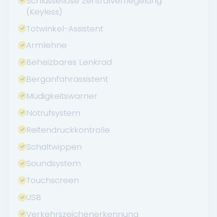
Schlüssellose Zentralverriegelung
(Keyless)
Totwinkel-Assistent
Armlehne
Beheizbares Lenkrad
Berganfahrassistent
Müdigkeitswarner
Notrufsystem
Reifendruckkontrolle
Schaltwippen
Soundsystem
Touchscreen
USB
Verkehrszeichenerkennung