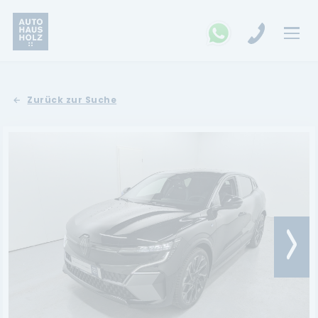
FAHRZEUGSUCHE
Zurück zur Suche
MARKEN
Opel
Kia
Ford
Land Rover
Renault
Dacia