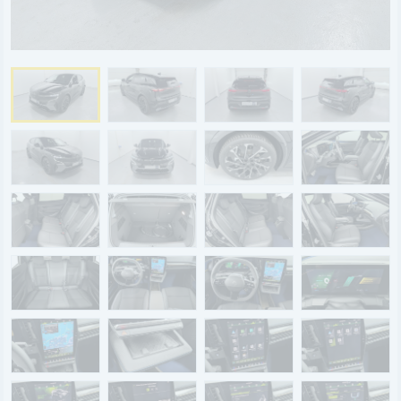
BYD
SERVICE
Aktionsfahrzeuge
AutoAbo
Gewerbekunden
Probefahrt
Mietwagen
Ankauf
WERKSTATTTERMIN
Teile & Zubehör