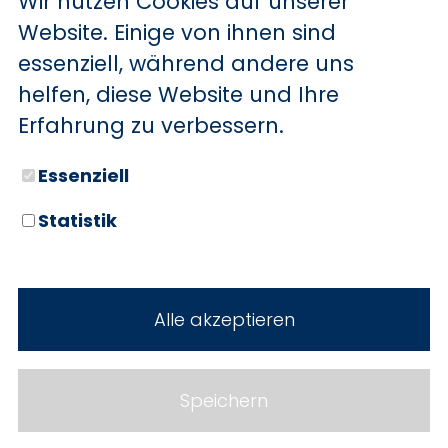
Wir nutzen Cookies auf unserer
BYD
Website. Einige von ihnen sind
essenziell, während andere uns
SERVICE
Sechs starke Marken. Zwei
helfen, diese Website und Ihre
Standorte. Seit über 100 Jahren
Aktionsfahrzeuge
Erfahrung zu verbessern.
Ihr Autohaus Holz.
AutoAbo
Essenziell
Gewerbekunden
Statistik
Probefahrt
Neuwagen
Mietwagen
Gebrauchtwagen
Alle akzeptieren
Ankauf
Werkstatt
Cookie Einstellungen
Fahrzeuge
WERKSTATTTERMIN
Impressum
Speichern
Service
Datenschutz
Teile & Zubehör
Jobs