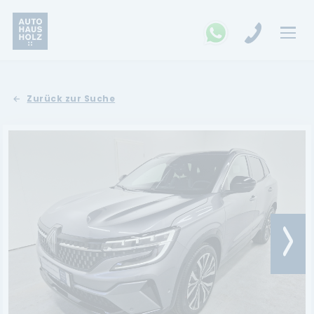
FAHRZEUGSUCHE
Zurück zur Suche
MARKEN
Opel
Kia
Ford
Land Rover
Renault
Dacia