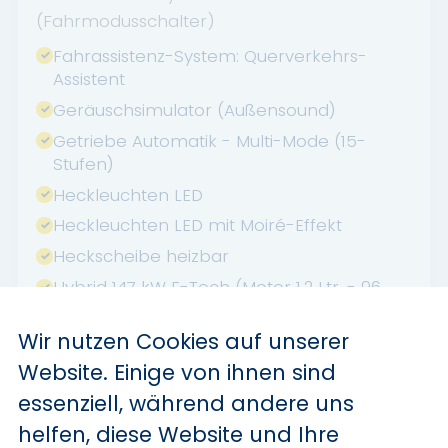
(Fahrmodusschalter)
Fahrassistenz-System: Querverkehrs-
Assistent
Geräuschsimulator (Außensound)
Getriebe Automatik - Multi-Mode (15-
Stufen)
Heckleuchten LED
Heckleuchten LED mit Moiré-Effekt
Heckscheibe heizbar
Hybrid 147 kW E-Tech (Motor 1,2 Ltr. - 96
kW)
Wir nutzen Cookies auf unserer
Innenspiegel rahmenlos
Website. Einige von ihnen sind
Ionisator zur Luftreinigung
essenziell, während andere uns
Karosserie: 5-türig
helfen, diese Website und Ihre
Kinderspiegel (zusätzlicher Innenspiegel für