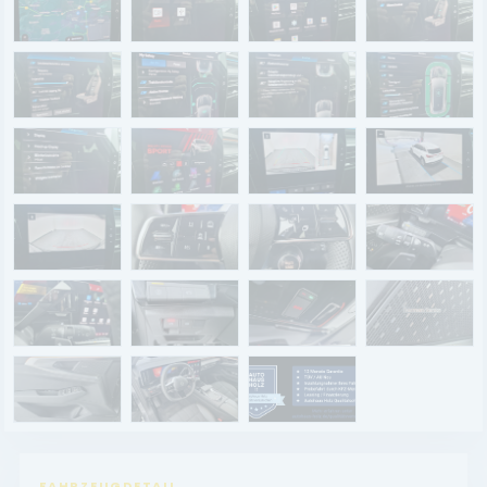
Renault Service
Dacia Service
UNTERNEHMEN
Standort Landau
Standort Neustadt
Qualitätsversprechen
Tankstelle
Karriere
KONTAKT
FAHRZEUGDETAIL