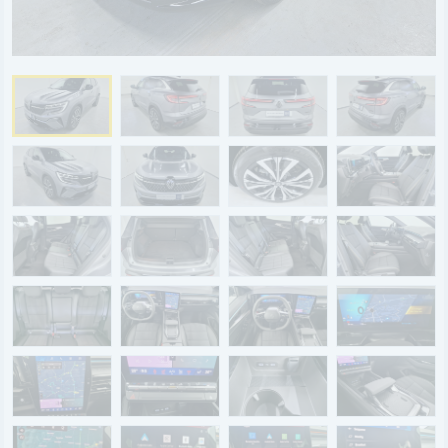
BYD
SERVICE
Aktionsfahrzeuge
AutoAbo
Gewerbekunden
Probefahrt
Mietwagen
Ankauf
WERKSTATTTERMIN
Teile & Zubehör