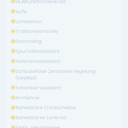
Multifunktionslenkrad
Isofix
Lichtsensor
Traktionskontrolle
Dachreling
Spurhalteassistent
Notbremsassistent
Schlüssellose Zentralverriegelung
(Keyless)
Totwinkel-Assistent
Armlehne
Beheizbare Frontscheibe
Beheizbares Lenkrad
Elektr. Heckklappe