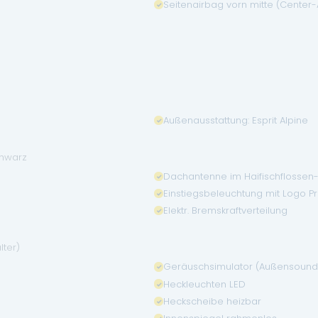
Seitenairbag vorn mitte (Center-
Außenausstattung: Esprit Alpine
chwarz
Dachantenne im Haifischflossen
Einstiegsbeleuchtung mit Logo Pr
Elektr. Bremskraftverteilung
lter)
Geräuschsimulator (Außensound
Heckleuchten LED
Heckscheibe heizbar