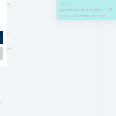
ienung
29.08.26
↗
Autohaus Holz Outlet
GROSSE ERÖFFNUNGSFEIER
warner
sistent
)