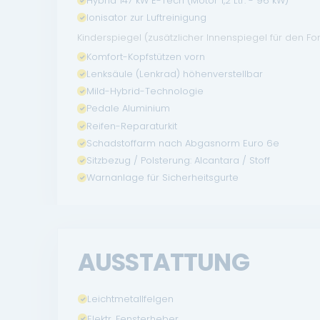
Hybrid 147 kW E-Tech (Motor 1,2 Ltr. - 96 kW)
Ionisator zur Luftreinigung
Kinderspiegel (zusätzlicher Innenspiegel für den Fo
Komfort-Kopfstützen vorn
Lenksäule (Lenkrad) höhenverstellbar
Mild-Hybrid-Technologie
Pedale Aluminium
Reifen-Reparaturkit
Schadstoffarm nach Abgasnorm Euro 6e
Sitzbezug / Polsterung: Alcantara / Stoff
Warnanlage für Sicherheitsgurte
AUSSTATTUNG
Leichtmetallfelgen
Elektr. Fensterheber