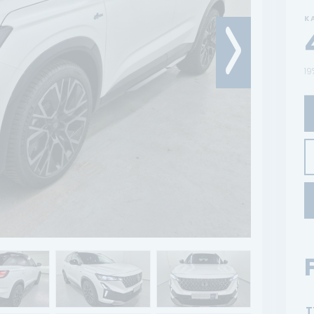
K
19
T