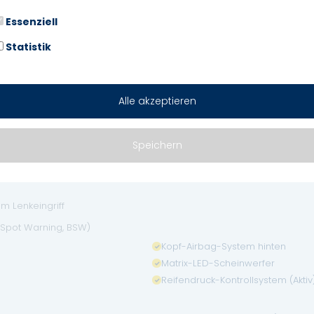
Zentralverriegelung mit Fernbed
Essenziell
Statistik
Airbag Fahrerseite
Anti-Blockier-System (ABS)
Fahrassistenz-System: Abstands
Alle akzeptieren
 mit Fußgängererkennung
Fahrassistenz-System: Fernlichtas
Speichern
sor
matischem Notruf (ERA GLONASS / eCall)
em Lenkeingriff
 Spot Warning, BSW)
Kopf-Airbag-System hinten
Matrix-LED-Scheinwerfer
Reifendruck-Kontrollsystem (Aktiv