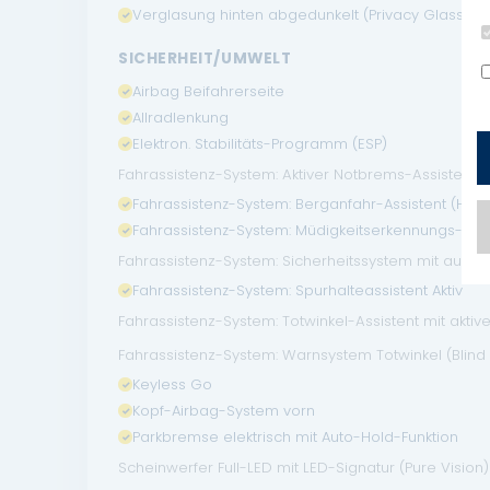
Verglasung hinten abgedunkelt (Privacy Glass)
SICHERHEIT/UMWELT
Airbag Beifahrerseite
Allradlenkung
Elektron. Stabilitäts-Programm (ESP)
Fahrassistenz-System: Aktiver Notbrems-Assistent
Fahrassistenz-System: Berganfahr-Assistent (HSA)
Fahrassistenz-System: Müdigkeitserkennungs-Sen
Fahrassistenz-System: Sicherheitssystem mit auto
Fahrassistenz-System: Spurhalteassistent Aktiv
Fahrassistenz-System: Totwinkel-Assistent mit aktiv
Fahrassistenz-System: Warnsystem Totwinkel (Blind
Keyless Go
Kopf-Airbag-System vorn
Parkbremse elektrisch mit Auto-Hold-Funktion
Scheinwerfer Full-LED mit LED-Signatur (Pure Vision)