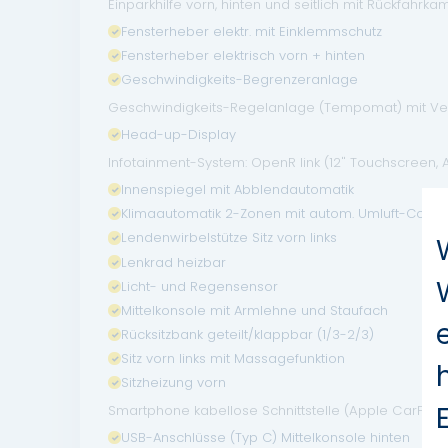
Einparkhilfe vorn, hinten und seitlich mit Rückfahrk
Fensterheber elektr. mit Einklemmschutz
Fensterheber elektrisch vorn + hinten
Geschwindigkeits-Begrenzeranlage
Geschwindigkeits-Regelanlage (Tempomat) mit Ve
Head-up-Display
Infotainment-System: OpenR link (12" Touchscreen
Innenspiegel mit Abblendautomatik
Klimaautomatik 2-Zonen mit autom. Umluft-Contro
Lendenwirbelstütze Sitz vorn links
Lenkrad heizbar
Licht- und Regensensor
Mittelkonsole mit Armlehne und Staufach
Rücksitzbank geteilt/klappbar (1/3-2/3)
Sitz vorn links mit Massagefunktion
Sitzheizung vorn
Smartphone kabellose Schnittstelle (Apple CarPlay
USB-Anschlüsse (Typ C) Mittelkonsole hinten