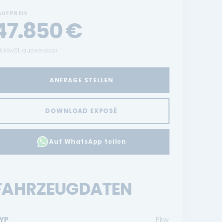
AUFPREIS
47.850
€
% MwSt. ausweisbar
ANFRAGE STELLEN
DOWNLOAD EXPOSÉ
Auf WhatsApp teilen
FAHRZEUGDATEN
YP
Pkw