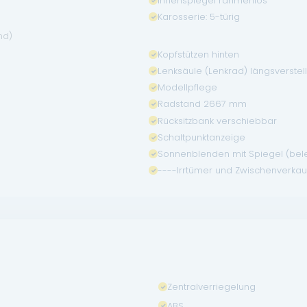
Innenspiegel rahmenlos
Karosserie: 5-türig
nd)
Kopfstützen hinten
Lenksäule (Lenkrad) längsverstel
Modellpflege
Radstand 2667 mm
Rücksitzbank verschiebbar
Schaltpunktanzeige
Sonnenblenden mit Spiegel (bel
----Irrtümer und Zwischenverkau
Zentralverriegelung
ABS