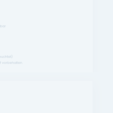
lbar
euchtet)
f vorbehalten.