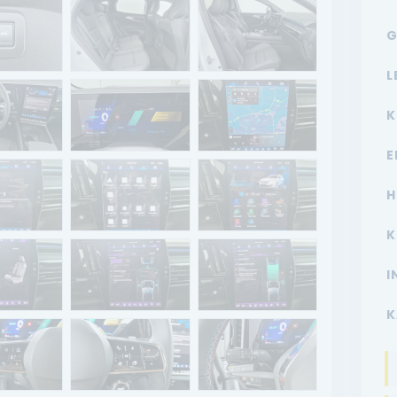
G
L
K
E
H
K
I
K