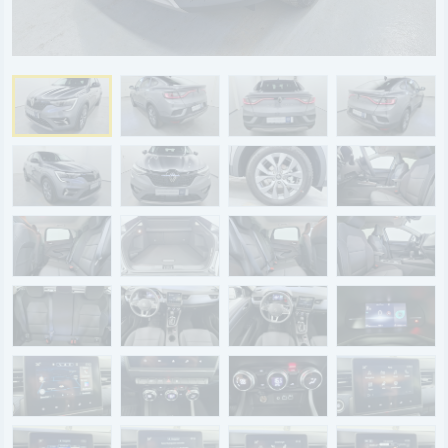
BYD
SERVICE
Aktionsfahrzeuge
AutoAbo
Gewerbekunden
Probefahrt
Mietwagen
Ankauf
WERKSTATTTERMIN
Teile & Zubehör