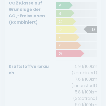
CO2 Klasse auf
A
Grundlage der
B
CO₂-Emissionen
C
(kombiniert)
D
D
E
F
G
Kraftstoffverbrau
5.9
l/100km
ch
(kombiniert)
7.6
l/100km
(Innenstadt)
5.8
l/100km
(Stadtrand)
5.0
l/100km