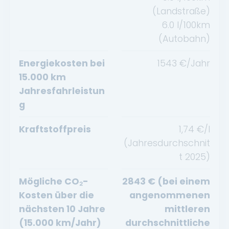
(Landstraße)
6.0
l/100km
(Autobahn)
Energiekosten bei
1543
€/Jahr
15.000 km
Jahresfahrleistun
g
Kraftstoffpreis
1,74
€/l
(Jahresdurchschnit
t
2025
)
Mögliche CO₂-
2843
€ (bei einem
Kosten über die
angenommenen
nächsten 10 Jahre
mittleren
(15.000 km/Jahr)
durchschnittliche