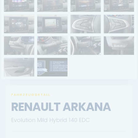
Renault Service
Dacia Service
UNTERNEHMEN
Standort Landau
Standort Neustadt
Qualitätsversprechen
Tankstelle
FAHRZEUGDETAIL
RENAULT ARKANA
Karriere
Evolution Mild Hybrid 140 EDC
KONTAKT