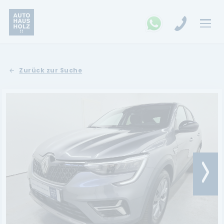
FAHRZEUGSUCHE
Zurück zur Suche
MARKEN
Opel
Kia
Ford
Land Rover
Renault
Dacia