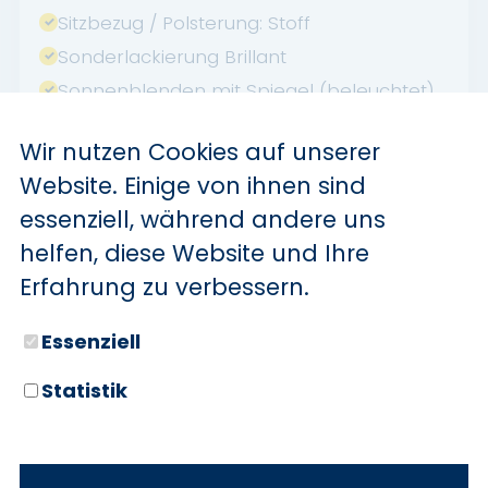
Sitzbezug / Polsterung: Stoff
Sonderlackierung Brillant
Sonnenblenden mit Spiegel (beleuchtet)
Steckdose (12V-Anschluß) in Mittelkonsole
Wir nutzen Cookies auf unserer
Textilfussmatten
Website. Einige von ihnen sind
Türgriffe außen Wagenfarbe
essenziell, während andere uns
Wärmeschutzverglasung
helfen, diese Website und Ihre
Warnanlage für Sicherheitsgurt,
Beifahrerseite
Erfahrung zu verbessern.
Warnanlage für Sicherheitsgurt,
Essenziell
Fahrerseite
Finanzierung und Leasing :
Statistik
Maßgeschneiderte Leasing- &
Finanzierungslösungen. Durch unser großes
Verkaufsvolumen erhalten wir niedrigste