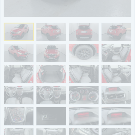
BYD
SERVICE
Aktionsfahrzeuge
AutoAbo
Gewerbekunden
Probefahrt
Mietwagen
Ankauf
WERKSTATTTERMIN
Teile & Zubehör