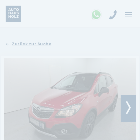
FAHRZEUGSUCHE
Zurück zur Suche
MARKEN
Opel
Kia
Ford
Land Rover
Renault
Dacia