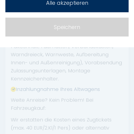
Alle akzeptieren
Zinsen unserer Partnerbanken, die wir 1 zu 1
an Sie weitergeben.
START-Paket aktuell zum Sonderpreis für nur
Speichern
149 EUR erhältlich.
Paketinhalt: Fußmatten, Verbandskasten,
Warndreieck, Warnweste, Aufbereitung
Innen- und Außenreinigung), Vorabsendung
Zulassungsunterlagen, Montage
Kennzeichenhalter.
Inzahlungnahme Ihres Altwagens
Weite Anreise? Kein Problem! Bei
Fahrzeugkauf:
Wir erstatten die Kosten eines Zugtickets
(max. 40 EUR/2.Kl/1 Pers) oder alternativ