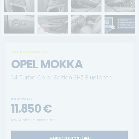
Renault Service
Dacia Service
UNTERNEHMEN
Standort Landau
FAHRZEUGDETAIL
OPEL MOKKA
Standort Neustadt
1.4 Turbo Color Edition SHZ Bluetooth
Qualitätsversprechen
Tankstelle
KAUFPREIS
11.850
€
Karriere
KONTAKT
MwSt. nicht ausweisbar
ANFRAGE STELLEN