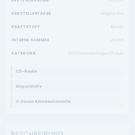
ERSTZULASSUNG
06/2016
HERSTELLERFARBE
Magma Rot
KRAFTSTOFF
Benzin
INTERNE NUMMER
46356
KATEGORIE
SUV/Geländewagen/Pickup
CD-Radio
Einparkhilfe
2-Zonen Klimaautomatik
BESCHREIBUNG