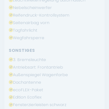
Leuchtweitenregelung automatisch
Nebelscheinwerfer
Reifendruck-Kontrollsystem
Seitenairbag vorn
Tagfahrlicht
Wegfahrsperre
SONSTIGES
3. Bremsleuchte
Antriebsart: Frontantrieb
Außenspiegel Wagenfarbe
Dachantenne
ecoFLEX-Paket
Edition Ecoflex
Fensterzierleisten schwarz