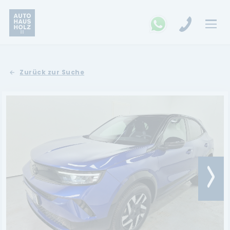
FAHRZEUGSUCHE
Zurück zur Suche
MARKEN
Opel
Kia
Ford
Land Rover
Renault
Dacia