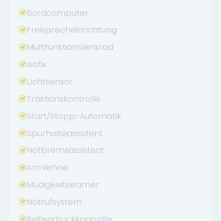
Bordcomputer
Freisprecheinrichtung
Multifunktionslenkrad
Isofix
Lichtsensor
Traktionskontrolle
Start/Stopp-Automatik
Spurhalteassistent
Notbremsassistent
Armlehne
Müdigkeitswarner
Notrufsystem
Reifendruckkontrolle