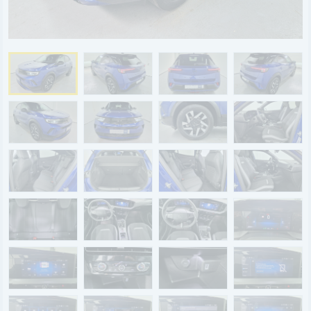
BYD
SERVICE
Aktionsfahrzeuge
AutoAbo
Gewerbekunden
Probefahrt
Mietwagen
Ankauf
WERKSTATTTERMIN
Teile & Zubehör