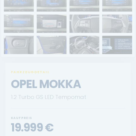
Renault Service
Dacia Service
UNTERNEHMEN
Standort Landau
Standort Neustadt
FAHRZEUGDETAIL
Qualitätsversprechen
OPEL MOKKA
Tankstelle
1.2 Turbo GS LED Tempomat
Karriere
KONTAKT
KAUFPREIS
19.999
€