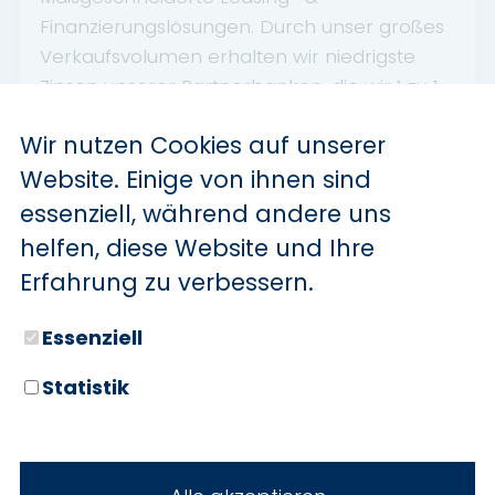
Finanzierungslösungen. Durch unser großes
Verkaufsvolumen erhalten wir niedrigste
Zinsen unserer Partnerbanken, die wir 1 zu 1
an Sie weitergeben.
Wir nutzen Cookies auf unserer
START-Paket aktuell zum Sonderpreis für nur
Website. Einige von ihnen sind
149 EUR erhältlich.
essenziell, während andere uns
Paketinhalt: Fußmatten, Verbandskasten,
helfen, diese Website und Ihre
Warndreieck, Warnweste, Aufbereitung
Erfahrung zu verbessern.
Innen- und Außenreinigung), Vorabsendung
Zulassungsunterlagen, Montage
Essenziell
Kennzeichenhalter.
Statistik
Inzahlungnahme Ihres Altwagens
Weite Anreise? Kein Problem! Bei
Fahrzeugkauf: