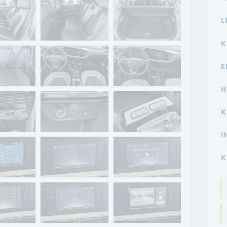
L
K
E
H
K
I
K