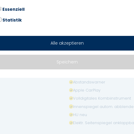
Bluetooth
Freisprecheinrichtung
Essenziell
Isofix
Statistik
Nebelscheinwerfer
Start/Stopp-Automatik
Notbremsassistent
Alle akzeptieren
Armlehne
Notrufsystem
Speichern
Touchscreen
Verkehrszeichenerkennung
Abstandswarner
Apple CarPlay
Volldigitales Kombiinstrument
Innenspiegel autom. abblend
HU neu
Elektr. Seitenspiegel anklappba