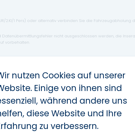
EUR/2.Kl/1 Pers) oder alternativ verbinden Sie die Fahrzeugabholung 
d Datenübermittlungsfehler nicht ausgeschlossen werden, die Inser
uf vorbehalten.
Wir nutzen Cookies auf unserer
Website. Einige von ihnen sind
Leichtmetallfelgen
essenziell, während andere uns
Elektr. Fensterheber
helfen, diese Website und Ihre
ABS
Navigationssystem
Erfahrung zu verbessern.
Regensensor