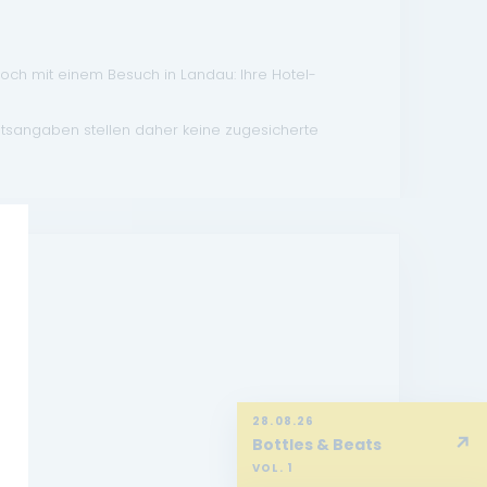
doch mit einem Besuch in Landau: Ihre Hotel-
atsangaben stellen daher keine zugesicherte
28.08.26
↗
Bottles & Beats
VOL. 1