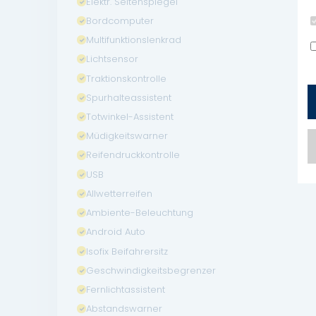
Elektr. Seitenspiegel
Bordcomputer
Multifunktionslenkrad
Lichtsensor
Traktionskontrolle
Spurhalteassistent
Totwinkel-Assistent
Müdigkeitswarner
Reifendruckkontrolle
USB
Allwetterreifen
Ambiente-Beleuchtung
Android Auto
Isofix Beifahrersitz
Geschwindigkeitsbegrenzer
Fernlichtassistent
Abstandswarner