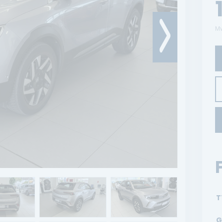
Mw
T
G