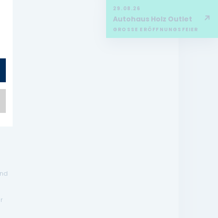
29.08.26
↗
Autohaus Holz Outlet
GROSSE ERÖFFNUNGSFEIER
end
r