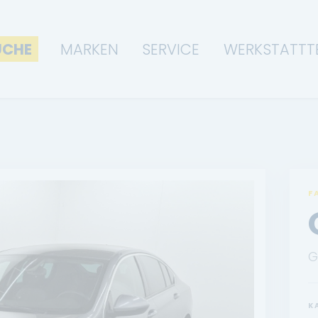
UCHE
MARKEN
SERVICE
WERKSTATTT
F
G
K