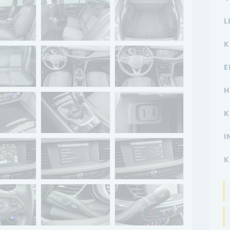
L
K
E
H
K
I
K