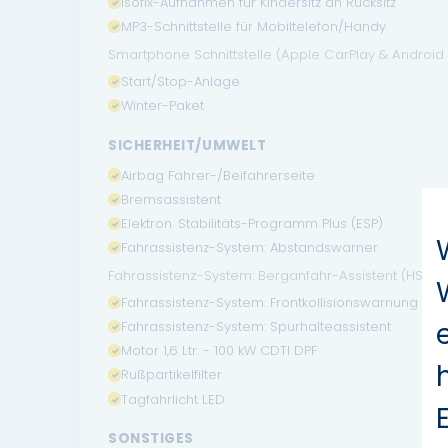
Isofix-Aufnahmen für Kindersitz an Rücksitz
MP3-Schnittstelle für Mobiltelefon/Handy
Smartphone Schnittstelle (Apple CarPlay & Android
Start/Stop-Anlage
Winter-Paket
SICHERHEIT/UMWELT
Airbag Fahrer-/Beifahrerseite
Bremsassistent
Elektron. Stabilitäts-Programm Plus (ESP)
Fahrassistenz-System: Abstandswarner
Fahrassistenz-System: Berganfahr-Assistent (HSA, Hill
Fahrassistenz-System: Frontkollisionswarnung
Fahrassistenz-System: Spurhalteassistent
Motor 1,6 Ltr. - 100 kW CDTI DPF
Rußpartikelfilter
Tagfahrlicht LED
SONSTIGES