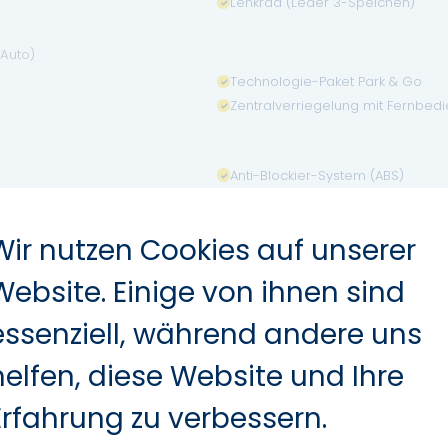
Lenkrad (Leder 3-Speichen)
 Auto)
Technologie-Paket Park & Go
Zentralverriegelung mit Fernbed
Anti-Blockier-System (ABS)
Elektron. Stabilitäts-Programm (E
Elektron. Traktionskontrolle
Wir nutzen Cookies auf unserer
 Start Assist)
Website. Einige von ihnen sind
Fahrassistenz-System: Notbrems-
essenziell, während andere uns
Kopf-Airbag-System
Nebelscheinwerfer
helfen, diese Website und Ihre
Seitenairbag vorn
Wegfahrsperre
Erfahrung zu verbessern.