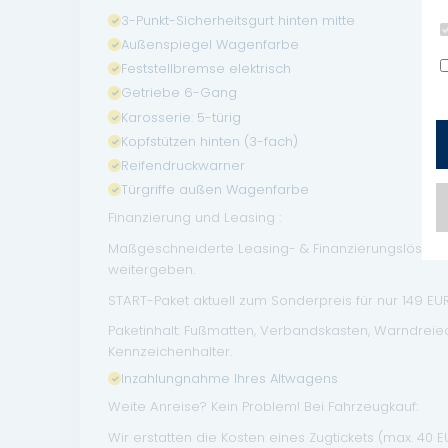
3-Punkt-Sicherheitsgurt hinten mitte
Außenspiegel Wagenfarbe
Feststellbremse elektrisch
Getriebe 6-Gang
Karosserie: 5-türig
Kopfstützen hinten (3-fach)
Reifendruckwarner
Türgriffe außen Wagenfarbe
Finanzierung und Leasing :
Maßgeschneiderte Leasing- & Finanzierungslösungen
weitergeben.
START-Paket aktuell zum Sonderpreis für nur 149 EUR 
Paketinhalt: Fußmatten, Verbandskasten, Warndrei
Kennzeichenhalter.
Inzahlungnahme Ihres Altwagens
Weite Anreise? Kein Problem! Bei Fahrzeugkauf:
Wir erstatten die Kosten eines Zugtickets (max. 40 