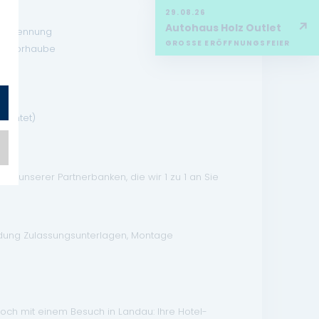
29.08.26
↗
Autohaus Holz Outlet
ererkennung
GROSSE ERÖFFNUNGSFEIER
 Motorhaube
ng
euchtet)
n unserer Partnerbanken, die wir 1 zu 1 an Sie
ndung Zulassungsunterlagen, Montage
doch mit einem Besuch in Landau: Ihre Hotel-