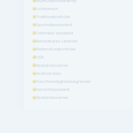
Multifunktionslenkrad
Lichtsensor
Traktionskontrolle
Spurhalteassistent
Totwinkel-Assistent
Beheizbares Lenkrad
Reifendruckkontrolle
USB
Abstandswarner
Android Auto
Geschwindigkeitsbegrenzer
Fernlichtassistent
Abstandswarner