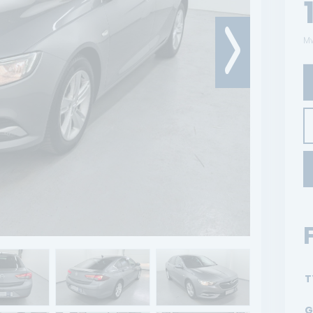
Mw
T
G