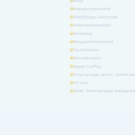
Isofix
Nebelscheinwerfer
Start/Stopp-Automatik
Notbremsassistent
Armlehne
Berganfahrassistent
Touchscreen
Allwetterreifen
Apple CarPlay
Innenspiegel autom. abblend
HU neu
Elektr. Seitenspiegel anklappba