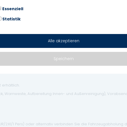
Antriebsart: Frontantrieb
Essenziell
Fahrassistenz-System: Fußgäng
Statistik
Fußgänger-Schutzsystem: Aktive
Heckleuchten LED
Kindersicherung
Metallic-/Mineraleffekt-Lackieru
Alle akzeptieren
Sonnenblenden mit Spiegel (bel
Speichern
. Durch unser großes Verkaufsvolumen erhalten wir niedrigste Zinse
erhältlich.
eck, Warnweste, Aufbereitung Innen- und Außenreinigung), Vorabse
EUR/2.Kl/1 Pers) oder alternativ verbinden Sie die Fahrzeugabholung 