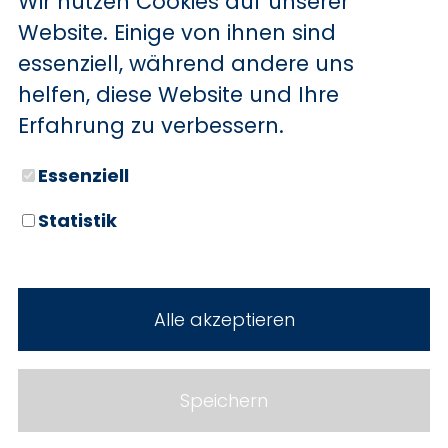
Wir nutzen Cookies auf unserer
BYD
Website. Einige von ihnen sind
essenziell, während andere uns
SERVICE
Sechs starke Marken. Zwei
helfen, diese Website und Ihre
Standorte. Seit über 100 Jahren
Aktionsfahrzeuge
Erfahrung zu verbessern.
Ihr Autohaus Holz.
AutoAbo
Essenziell
Gewerbekunden
Statistik
Probefahrt
Neuwagen
Mietwagen
Gebrauchtwagen
Alle akzeptieren
Ankauf
Werkstatt
Cookie Einstellungen
Fahrzeuge
WERKSTATTTERMIN
Impressum
Speichern
Service
Datenschutz
Teile & Zubehör
Jobs