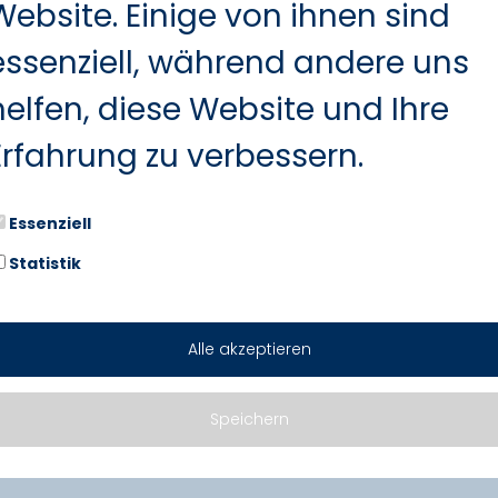
Website. Einige von ihnen sind
essenziell, während andere uns
helfen, diese Website und Ihre
Erfahrung zu verbessern.
Essenziell
Statistik
Alle akzeptieren
Marken. Zwei Standorte. Seit üb
Speichern
z.