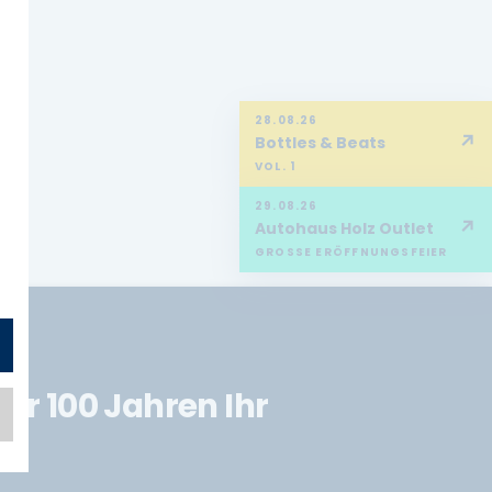
28.08.26
↗
Bottles & Beats
VOL. 1
29.08.26
↗
Autohaus Holz Outlet
GROSSE ERÖFFNUNGSFEIER
er 100 Jahren Ihr