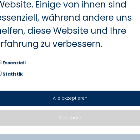
Website. Einige von ihnen sind
essenziell, während andere uns
helfen, diese Website und Ihre
Erfahrung zu verbessern.
Essenziell
Statistik
Alle akzeptieren
Marken. Zwei Standorte. Seit üb
Speichern
z.