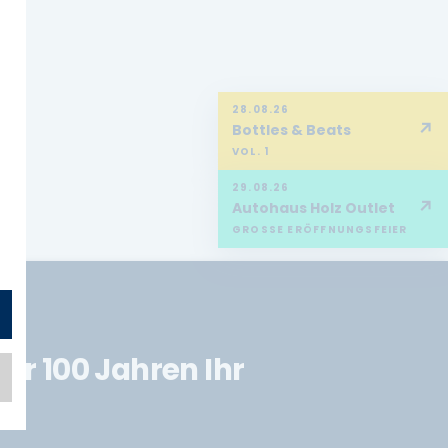
28.08.26
↗
Bottles & Beats
VOL. 1
29.08.26
↗
Autohaus Holz Outlet
GROSSE ERÖFFNUNGSFEIER
er 100 Jahren Ihr