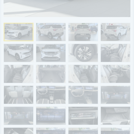
BYD
SERVICE
Aktionsfahrzeuge
AutoAbo
Gewerbekunden
Probefahrt
Mietwagen
Ankauf
WERKSTATTTERMIN
Teile & Zubehör