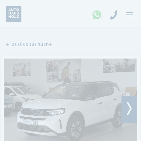
FAHRZEUGSUCHE
Zurück zur Suche
MARKEN
Opel
Kia
Ford
Land Rover
Renault
Dacia