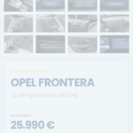
Renault Service
Dacia Service
UNTERNEHMEN
Standort Landau
Standort Neustadt
FAHRZEUGDETAIL
Qualitätsversprechen
OPEL FRONTERA
Tankstelle
1.2 GS Hybrid Navi LED SHZ
Karriere
KONTAKT
KAUFPREIS
25.990
€