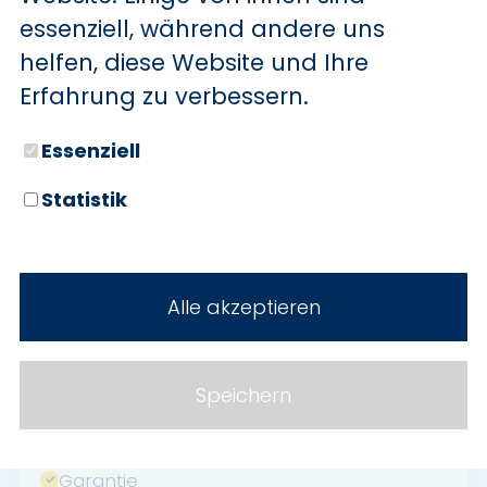
essenziell, während andere uns
helfen, diese Website und Ihre
Erfahrung zu verbessern.
AUSSTATTUNG
Essenziell
Leichtmetallfelgen
Statistik
Zentralverriegelung
Elektr. Fensterheber
Servolenkung
Alle akzeptieren
ABS
ESP
Speichern
Navigationssystem
Sitzheizung
Garantie