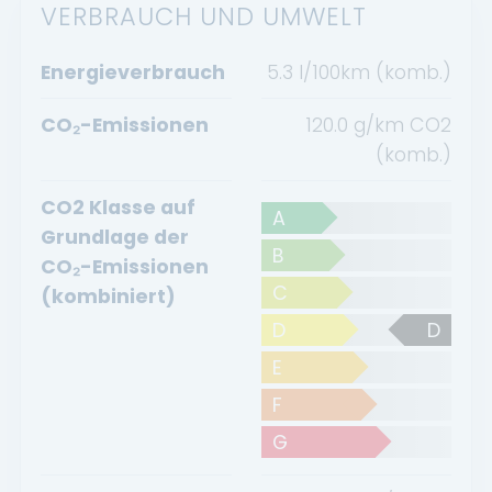
VERBRAUCH UND UMWELT
Energieverbrauch
5.3 l/100km (komb.)
CO₂-Emissionen
120.0 g/km CO2
(komb.)
CO2 Klasse auf
A
Grundlage der
B
CO₂-Emissionen
C
(kombiniert)
D
D
E
F
G