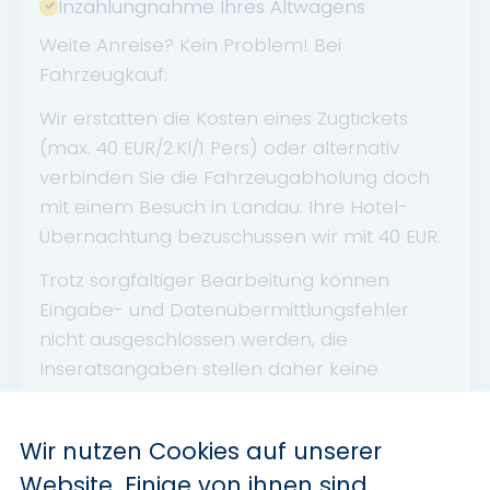
Inzahlungnahme Ihres Altwagens
Weite Anreise? Kein Problem! Bei
Fahrzeugkauf:
Wir erstatten die Kosten eines Zugtickets
(max. 40 EUR/2.Kl/1 Pers) oder alternativ
verbinden Sie die Fahrzeugabholung doch
mit einem Besuch in Landau: Ihre Hotel-
Übernachtung bezuschussen wir mit 40 EUR.
Trotz sorgfältiger Bearbeitung können
Eingabe- und Datenübermittlungsfehler
nicht ausgeschlossen werden, die
Inseratsangaben stellen daher keine
zugesicherte Beschaffenheit dar. ----
Irrtümer und Zwischenverkauf vorbehalten.
Wir nutzen Cookies auf unserer
Website. Einige von ihnen sind