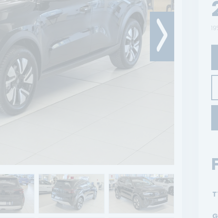
19
T
G