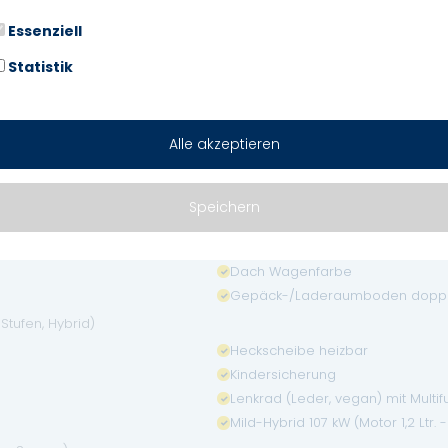
 Start Assist)
Essenziell
Fahrassistenz-System: Müdigkei
Statistik
Fahrassistenz-System: Totwinkel-
g
Kopf-Airbag-System
Scheinwerfer LED Eco
Alle akzeptieren
Tagfahrlicht LED
Speichern
Außenspiegel mit Umfeldleuchte
Dach Wagenfarbe
Gepäck-/Laderaumboden doppe
tufen, Hybrid)
Heckscheibe heizbar
Kindersicherung
Lenkrad (Leder, vegan) mit Multif
Mild-Hybrid 107 kW (Motor 1,2 Ltr. 