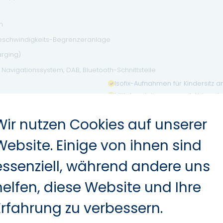
h
eschwindigkeits-Begrenzeranlage
arging)
 Navigationssystem, DAB, Bluetooth-Schnittstelle
Isofix-Aufnahmen für Kindersitz an
Mittelarmlehne vorn mit Ablagef
Scheibenwischer mit Regensens
Wir nutzen Cookies auf unserer
 & Android Auto)
Website. Einige von ihnen sind
-Protect)
essenziell, während andere uns
helfen, diese Website und Ihre
Anti-Blockier-System (ABS)
Erfahrung zu verbessern.
ent mit Frontkollisionswarnung und Fußgängererkennung