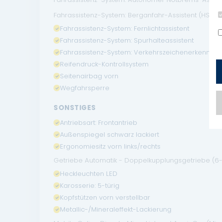
Fahrassistenz-System: Berganfahr-Assistent (HSA, Hill
Fahrassistenz-System: Fernlichtassistent
Fahrassistenz-System: Spurhalteassistent
Fahrassistenz-System: Verkehrszeichenerkennun
Reifendruck-Kontrollsystem
Seitenairbag vorn
Wegfahrsperre
SONSTIGES
Antriebsart: Frontantrieb
Außenspiegel schwarz lackiert
Ergonomiesitz vorn links/rechts
Getriebe Automatik - Doppelkupplungsgetriebe (6-S
Heckleuchten LED
Karosserie: 5-türig
Kopfstützen vorn verstellbar
Metallic-/Mineraleffekt-Lackierung