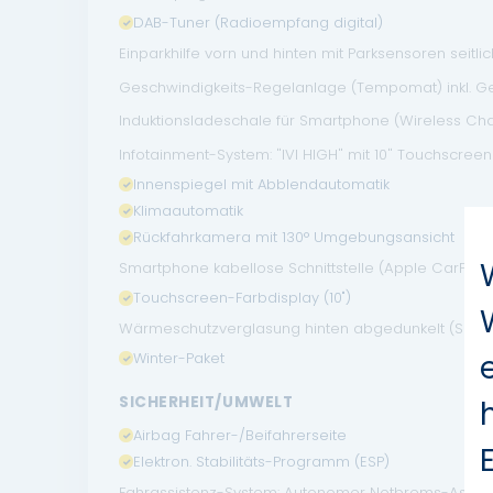
DAB-Tuner (Radioempfang digital)
Einparkhilfe vorn und hinten mit Parksensoren seitlic
Geschwindigkeits-Regelanlage (Tempomat) inkl. G
Induktionsladeschale für Smartphone (Wireless Ch
Infotainment-System: "IVI HIGH" mit 10" Touchscreen
Innenspiegel mit Abblendautomatik
Klimaautomatik
Rückfahrkamera mit 130° Umgebungsansicht
Smartphone kabellose Schnittstelle (Apple CarPlay
Touchscreen-Farbdisplay (10")
Wärmeschutzverglasung hinten abgedunkelt (Solar
Winter-Paket
SICHERHEIT/UMWELT
Airbag Fahrer-/Beifahrerseite
Elektron. Stabilitäts-Programm (ESP)
Fahrassistenz-System: Autonomer Notbrems-Assist