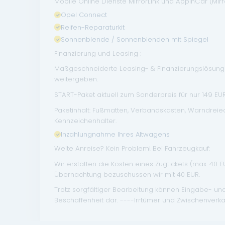
Mobile Online Dienste MirrorLink und AppinCar (Mir
Opel Connect
Reifen-Reparaturkit
Sonnenblende / Sonnenblenden mit Spiegel
Finanzierung und Leasing :
Maßgeschneiderte Leasing- & Finanzierungslösungen
weitergeben.
START-Paket aktuell zum Sonderpreis für nur 149 EUR 
Paketinhalt: Fußmatten, Verbandskasten, Warndrei
Kennzeichenhalter.
Inzahlungnahme Ihres Altwagens
Weite Anreise? Kein Problem! Bei Fahrzeugkauf:
Wir erstatten die Kosten eines Zugtickets (max. 40 
Übernachtung bezuschussen wir mit 40 EUR.
Trotz sorgfältiger Bearbeitung können Eingabe- un
Beschaffenheit dar. ----Irrtümer und Zwischenverka