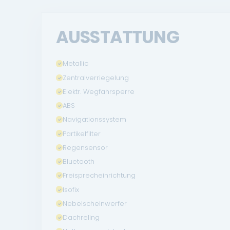
AUSSTATTUNG
Metallic
Zentralverriegelung
Elektr. Wegfahrsperre
ABS
Navigationssystem
Partikelfilter
Regensensor
Bluetooth
Freisprecheinrichtung
Isofix
Nebelscheinwerfer
Dachreling