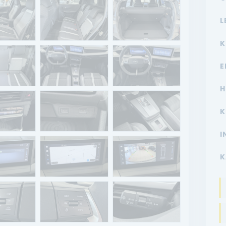
L
K
E
H
K
I
K