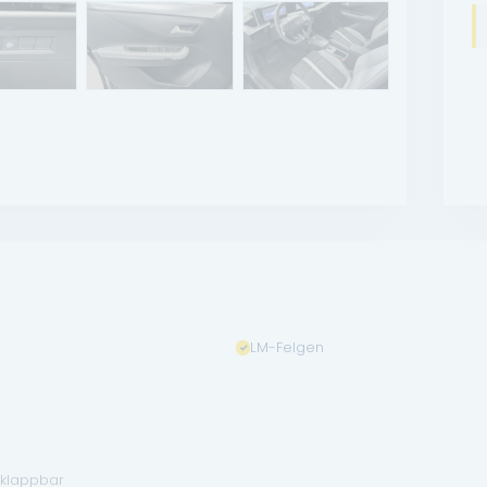
LM-Felgen
anklappbar