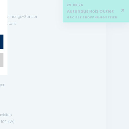
29.08.26
↗
Autohaus Holz Outlet
tserkennungs-Sensor
GROSSE ERÖFFNUNGSFEIER
Assistent
lt
unktion
- 100 kW)