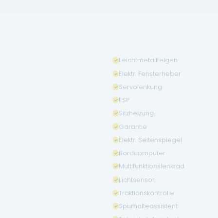
Leichtmetallfelgen
Elektr. Fensterheber
Servolenkung
ESP
Sitzheizung
Garantie
Elektr. Seitenspiegel
Bordcomputer
Multifunktionslenkrad
Lichtsensor
Traktionskontrolle
Spurhalteassistent