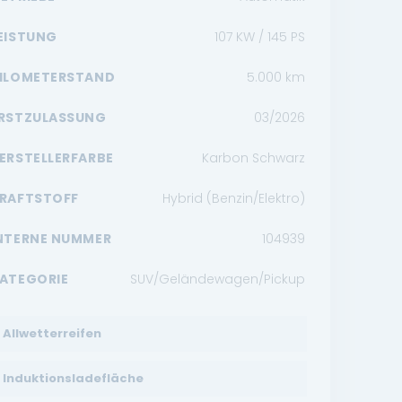
EISTUNG
107 KW / 145 PS
ILOMETERSTAND
5.000
km
RSTZULASSUNG
03/2026
ERSTELLERFARBE
Karbon Schwarz
RAFTSTOFF
Hybrid (Benzin/Elektro)
NTERNE NUMMER
104939
ATEGORIE
SUV/Geländewagen/Pickup
Allwetterreifen
Induktionsladefläche