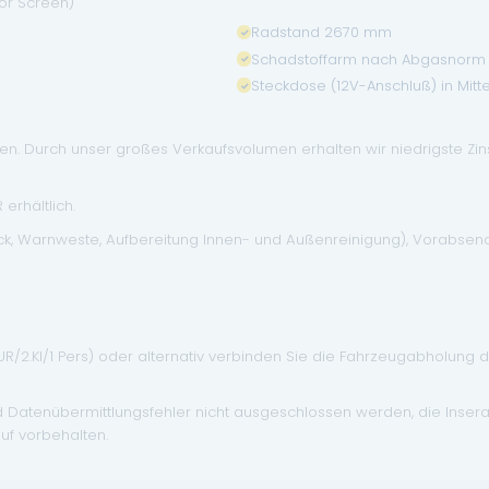
ror Screen)
Radstand 2670 mm
Schadstoffarm nach Abgasnorm 
Steckdose (12V-Anschluß) in Mitt
. Durch unser großes Verkaufsvolumen erhalten wir niedrigste Zinse
erhältlich.
eck, Warnweste, Aufbereitung Innen- und Außenreinigung), Vorabse
EUR/2.Kl/1 Pers) oder alternativ verbinden Sie die Fahrzeugabholung 
d Datenübermittlungsfehler nicht ausgeschlossen werden, die Inser
uf vorbehalten.