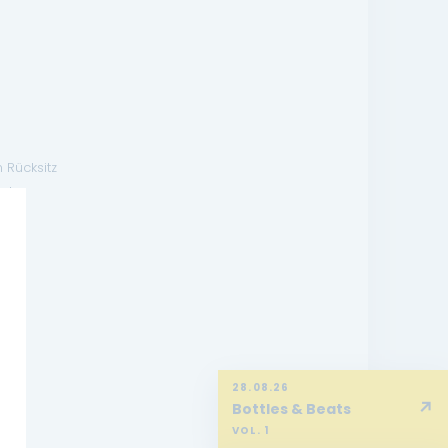
 Rücksitz
ach
or
28.08.26
↗
Bottles & Beats
VOL. 1