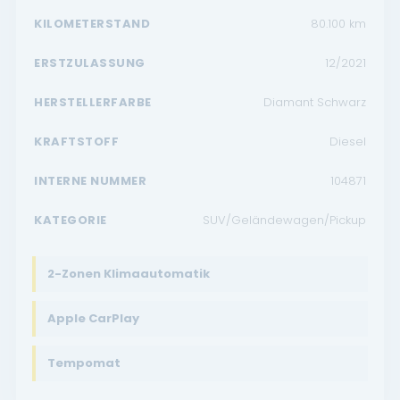
KILOMETERSTAND
80.100
km
ERSTZULASSUNG
12/2021
HERSTELLERFARBE
Diamant Schwarz
KRAFTSTOFF
Diesel
INTERNE NUMMER
104871
KATEGORIE
SUV/Geländewagen/Pickup
2-Zonen Klimaautomatik
Apple CarPlay
Tempomat