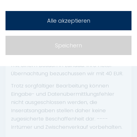
Inzahlungnahme Ihres Altwagens
Weite Anreise? Kein Problem! Bei
Alle akzeptieren
Fahrzeugkauf:
Wir erstatten die Kosten eines Zugtickets
Speichern
(max. 40 EUR/2.Kl/1 Pers) oder alternativ
verbinden Sie die Fahrzeugabholung doch
mit einem Besuch in Landau: Ihre Hotel-
Übernachtung bezuschussen wir mit 40 EUR.
Trotz sorgfältiger Bearbeitung können
Eingabe- und Datenübermittlungsfehler
nicht ausgeschlossen werden, die
Inseratsangaben stellen daher keine
zugesicherte Beschaffenheit dar. ----
Irrtümer und Zwischenverkauf vorbehalten.