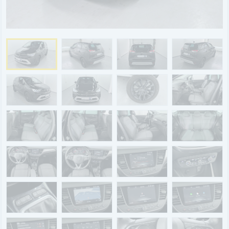
BYD
SERVICE
Aktionsfahrzeuge
AutoAbo
Gewerbekunden
Probefahrt
Mietwagen
Ankauf
WERKSTATTTERMIN
Teile & Zubehör