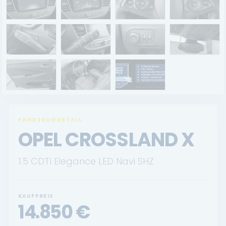
Renault Service
Dacia Service
UNTERNEHMEN
Standort Landau
Standort Neustadt
FAHRZEUGDETAIL
Qualitätsversprechen
OPEL CROSSLAND X
Tankstelle
1.5 CDTI Elegance LED Navi SHZ
Karriere
KONTAKT
KAUFPREIS
14.850
€