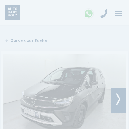
FAHRZEUGSUCHE
Zurück zur Suche
MARKEN
Opel
Kia
Ford
Land Rover
Renault
Dacia