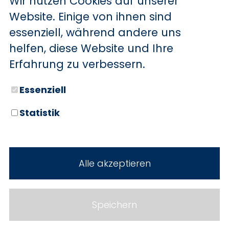
Wir nutzen Cookies auf unserer
BYD
Website. Einige von ihnen sind
essenziell, während andere uns
SERVICE
Sechs starke Marken. Zwei
helfen, diese Website und Ihre
Standorte. Seit über 100 Jahren
Aktionsfahrzeuge
Erfahrung zu verbessern.
Ihr Autohaus Holz.
AutoAbo
Essenziell
Gewerbekunden
Statistik
Probefahrt
Neuwagen
Mietwagen
Gebrauchtwagen
Alle akzeptieren
Ankauf
Werkstatt
Cookie Einstellungen
Fahrzeuge
WERKSTATTTERMIN
Impressum
Speichern
Service
Datenschutz
Teile & Zubehör
Jobs