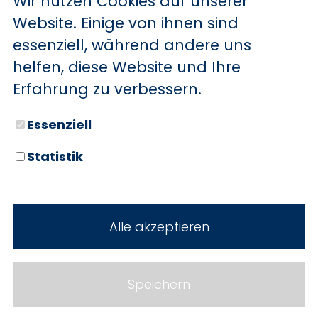
Wir nutzen Cookies auf unserer
BYD
Website. Einige von ihnen sind
essenziell, während andere uns
SERVICE
Sechs starke Marken. Zwei
helfen, diese Website und Ihre
Standorte. Seit über 100 Jahren
Aktionsfahrzeuge
Erfahrung zu verbessern.
Ihr Autohaus Holz.
AutoAbo
Essenziell
Gewerbekunden
Statistik
Probefahrt
Neuwagen
Mietwagen
Gebrauchtwagen
Alle akzeptieren
Ankauf
Werkstatt
Cookie Einstellungen
Fahrzeuge
WERKSTATTTERMIN
Impressum
Speichern
Service
Datenschutz
Teile & Zubehör
Jobs