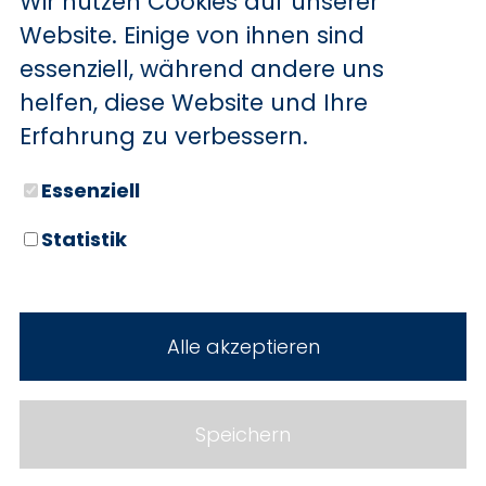
Wir nutzen Cookies auf unserer
BYD
Website. Einige von ihnen sind
essenziell, während andere uns
SERVICE
Sechs starke Marken. Zwei
helfen, diese Website und Ihre
Standorte. Seit über 100 Jahren
Aktionsfahrzeuge
Erfahrung zu verbessern.
Ihr Autohaus Holz.
AutoAbo
Essenziell
Gewerbekunden
Statistik
Probefahrt
Neuwagen
Mietwagen
Gebrauchtwagen
Alle akzeptieren
Ankauf
Werkstatt
Cookie Einstellungen
Fahrzeuge
WERKSTATTTERMIN
Impressum
Speichern
Service
Datenschutz
Teile & Zubehör
Jobs