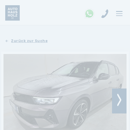
FAHRZEUGSUCHE
Zurück zur Suche
MARKEN
Opel
Kia
Ford
Land Rover
Renault
Dacia