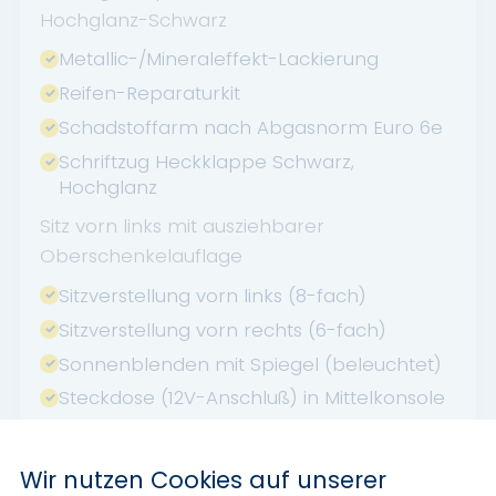
Hochglanz-Schwarz
Metallic-/Mineraleffekt-Lackierung
Reifen-Reparaturkit
Schadstoffarm nach Abgasnorm Euro 6e
Schriftzug Heckklappe Schwarz,
Hochglanz
Sitz vorn links mit ausziehbarer
Oberschenkelauflage
Sitzverstellung vorn links (8-fach)
Sitzverstellung vorn rechts (6-fach)
Sonnenblenden mit Spiegel (beleuchtet)
Steckdose (12V-Anschluß) in Mittelkonsole
Finanzierung und Leasing :
Wir nutzen Cookies auf unserer
Maßgeschneiderte Leasing- &