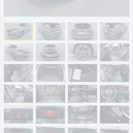
BYD
SERVICE
Aktionsfahrzeuge
AutoAbo
Gewerbekunden
Probefahrt
Mietwagen
Ankauf
WERKSTATTTERMIN
Teile & Zubehör