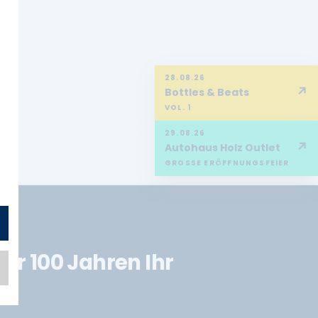
28.08.26
↗
Bottles & Beats
VOL. 1
29.08.26
↗
Autohaus Holz Outlet
GROSSE ERÖFFNUNGSFEIER
er 100 Jahren Ihr