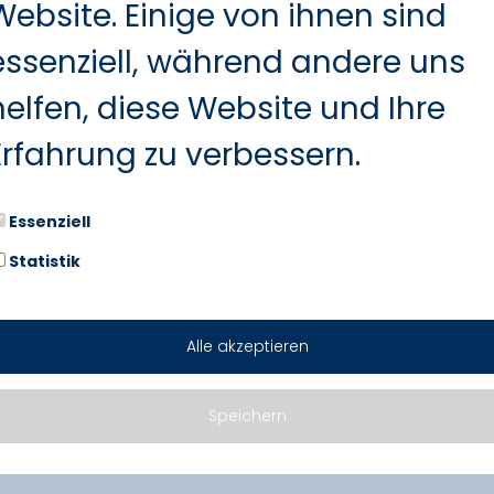
Website. Einige von ihnen sind
essenziell, während andere uns
helfen, diese Website und Ihre
Erfahrung zu verbessern.
Essenziell
Statistik
Alle akzeptieren
Marken. Zwei Standorte. Seit üb
Speichern
z.