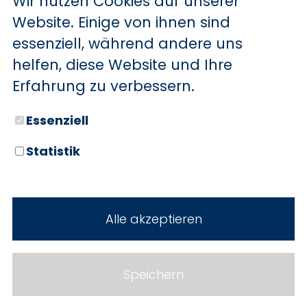
Wir nutzen Cookies auf unserer
BYD
Website. Einige von ihnen sind
essenziell, während andere uns
SERVICE
Sechs starke Marken. Zwei
helfen, diese Website und Ihre
Standorte. Seit über 100 Jahren
Aktionsfahrzeuge
Erfahrung zu verbessern.
Ihr Autohaus Holz.
AutoAbo
Essenziell
Gewerbekunden
Statistik
Probefahrt
Neuwagen
Mietwagen
Gebrauchtwagen
Alle akzeptieren
Ankauf
Werkstatt
Cookie Einstellungen
Fahrzeuge
WERKSTATTTERMIN
Impressum
Speichern
Service
Datenschutz
Teile & Zubehör
Jobs