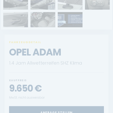
Renault Service
Dacia Service
UNTERNEHMEN
Standort Landau
FAHRZEUGDETAIL
OPEL ADAM
Standort Neustadt
1.4 Jam Allwetterreifen SHZ Klima
Qualitätsversprechen
Tankstelle
KAUFPREIS
9.650
€
Karriere
KONTAKT
MwSt. nicht ausweisbar
ANFRAGE STELLEN