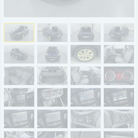
BYD
SERVICE
Aktionsfahrzeuge
AutoAbo
Gewerbekunden
Probefahrt
Mietwagen
Ankauf
WERKSTATTTERMIN
Teile & Zubehör