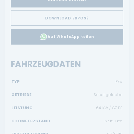
DOWNLOAD EXPOSÉ
Auf WhatsApp teilen
FAHRZEUGDATEN
TYP
Pkw
GETRIEBE
Schaltgetriebe
LEISTUNG
64 KW / 87 PS
KILOMETERSTAND
67.150
km