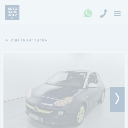
FAHRZEUGSUCHE
Zurück zur Suche
MARKEN
Opel
Kia
Ford
Land Rover
Renault
Dacia