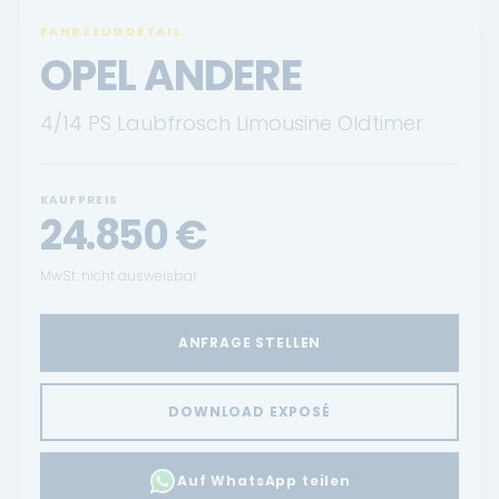
Renault Service
FAHRZEUGDETAIL
OPEL ANDERE
Dacia Service
4/14 PS Laubfrosch Limousine Oldtimer
UNTERNEHMEN
Standort Landau
KAUFPREIS
24.850
€
Standort Neustadt
MwSt. nicht ausweisbar
Qualitätsversprechen
Tankstelle
ANFRAGE STELLEN
Karriere
DOWNLOAD EXPOSÉ
KONTAKT
Auf WhatsApp teilen