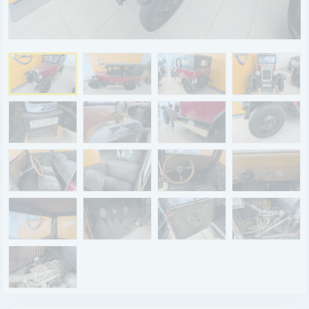
BYD
SERVICE
Aktionsfahrzeuge
AutoAbo
Gewerbekunden
Probefahrt
Mietwagen
Ankauf
WERKSTATTTERMIN
Teile & Zubehör