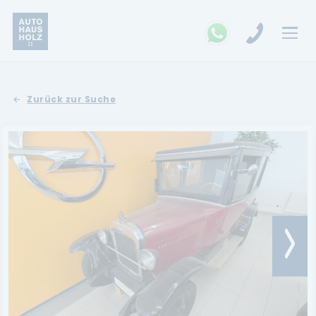
FAHRZEUGSUCHE
Zurück zur Suche
MARKEN
Opel
Kia
Ford
Land Rover
Renault
Dacia