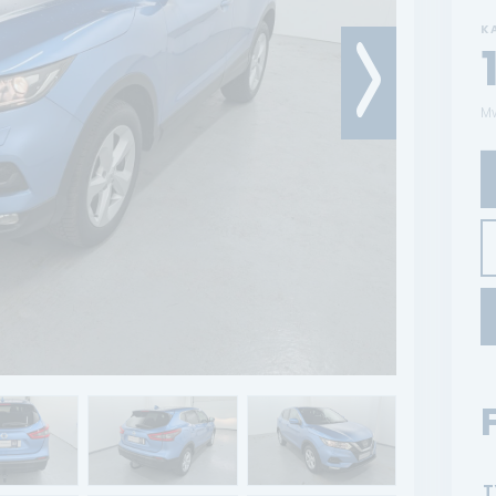
K
Mw
T