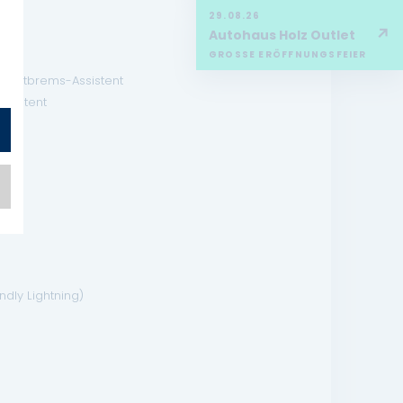
29.08.26
↗
Autohaus Holz Outlet
GROSSE ERÖFFNUNGSFEIER
ist)
r Notbrems-Assistent
ssistent
dly Lightning)