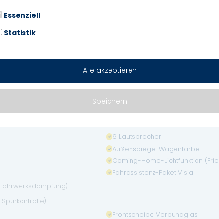
n
Essenziell
Auto-Hold-Funktion
Bremsassistent (Nissan Brake-Ass
Statistik
Fahrassistenz-System: Autonome
Fahrassistenz-System: Spurhaltea
g
Gepäckraumabdeckung / Rollo
Alle akzeptieren
Nebelscheinwerfer
Rußpartikelfilter
Speichern
Wegfahrsperre (elektronisch)
6 Lautsprecher
Außenspiegel Wagenfarbe
Coming-Home-Lichtfunktion (Frien
Fahrassistenz-Paket Visia
 (Fahrwerksdämpfung)
 Spurkontrolle)
Frontscheibe Verbundglas