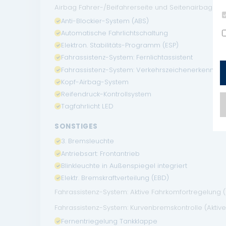
Airbag Fahrer-/Beifahrerseite und Seitenairbag vor
Anti-Blockier-System (ABS)
Automatische Fahrlichtschaltung
Elektron. Stabilitäts-Programm (ESP)
Fahrassistenz-System: Fernlichtassistent
Fahrassistenz-System: Verkehrszeichenerkennun
Kopf-Airbag-System
Reifendruck-Kontrollsystem
Tagfahrlicht LED
SONSTIGES
3. Bremsleuchte
Antriebsart: Frontantrieb
Blinkleuchte in Außenspiegel integriert
Elektr. Bremskraftverteilung (EBD)
Fahrassistenz-System: Aktive Fahrkomfortregelung
Fahrassistenz-System: Kurvenbremskontrolle (Aktive
Fernentriegelung Tankklappe