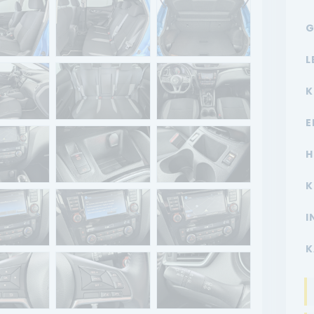
G
L
K
E
H
K
I
K