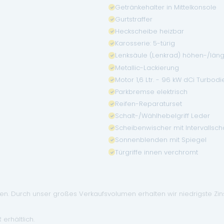
Getränkehalter in Mittelkonsole
Gurtstraffer
Heckscheibe heizbar
Karosserie: 5-türig
Lenksäule (Lenkrad) höhen-/läng
Metallic-Lackierung
Motor 1,6 Ltr. - 96 kW dCi Turbodi
Parkbremse elektrisch
Reifen-Reparaturset
Schalt-/Wählhebelgriff Leder
Scheibenwischer mit Intervallsch
Sonnenblenden mit Spiegel
Türgriffe innen verchromt
. Durch unser großes Verkaufsvolumen erhalten wir niedrigste Zinse
erhältlich.