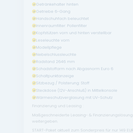
Getränkehalter hinten
Getriebe 6-Gang
Handschuhfach beleuchtet
Innenraumfilter: Pollenfilter
Kopfstützen vorn und hinten verstellbar
Leseleuchte vorn
Modellpflege
Nebelschlussleuchte
Radstand 2646 mm
Schadstoffarm nach Abgasnorm Euro 6
Schaltpunktanzeige
Sitzbezug / Polsterung: Stoff
Steckdose (12V-Anschluß) in Mittelkonsole
Wärmeschutzverglasung mit UV-Schutz
Finanzierung und Leasing :
Maßgeschneiderte Leasing- & Finanzierungslösungen
weitergeben.
START-Paket aktuell zum Sonderpreis für nur 149 EUR 