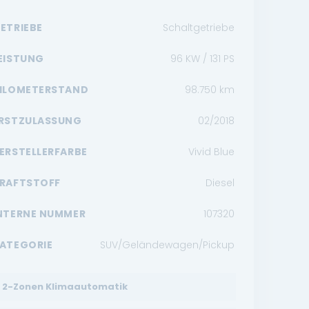
ETRIEBE
Schaltgetriebe
EISTUNG
96 KW / 131 PS
ILOMETERSTAND
98.750
km
RSTZULASSUNG
02/2018
ERSTELLERFARBE
Vivid Blue
RAFTSTOFF
Diesel
NTERNE NUMMER
107320
ATEGORIE
SUV/Geländewagen/Pickup
2-Zonen Klimaautomatik