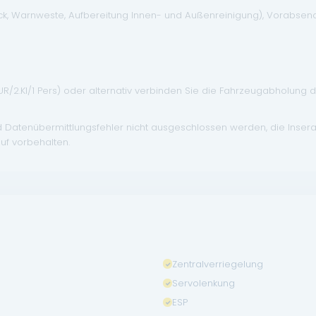
eck, Warnweste, Aufbereitung Innen- und Außenreinigung), Vorabse
EUR/2.Kl/1 Pers) oder alternativ verbinden Sie die Fahrzeugabholung 
d Datenübermittlungsfehler nicht ausgeschlossen werden, die Inser
uf vorbehalten.
Zentralverriegelung
Servolenkung
ESP