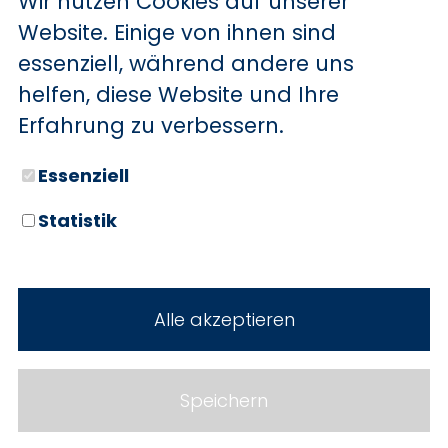
Wir nutzen Cookies auf unserer
BYD
Website. Einige von ihnen sind
essenziell, während andere uns
SERVICE
Sechs starke Marken. Zwei
helfen, diese Website und Ihre
Standorte. Seit über 100 Jahren
Aktionsfahrzeuge
Erfahrung zu verbessern.
Ihr Autohaus Holz.
AutoAbo
Essenziell
Gewerbekunden
Statistik
Probefahrt
Neuwagen
Mietwagen
Gebrauchtwagen
Alle akzeptieren
Ankauf
Werkstatt
Cookie Einstellungen
Fahrzeuge
WERKSTATTTERMIN
Impressum
Speichern
Service
Datenschutz
Teile & Zubehör
Jobs