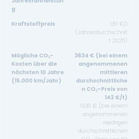
Jahresfahrleistun
g
Kraftstoffpreis
1,61
€/l
(Jahresdurchschnit
t
2025
)
Mögliche CO₂-
3634
€ (bei einem
Kosten über die
angenommenen
nächsten 10 Jahre
mittleren
(15.000 km/Jahr)
durchschnittliche
n CO₂-Preis von
143
€/t)
1530
€ (bei einem
angenommenen
niedrigen
durchschnittlichen