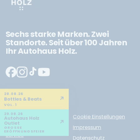
Sechs starke Marken. Zwei
Standorte. Seit über 100 Jahren
Ihr Autohaus Holz.
Neuwagen
28.08.26
↗
Bottles & Beats
Gebrauchtwagen
VOL. 1
Werkstatt
29.08.26
Cookie Einstellungen
Autohaus Holz
↗
Outlet
Fahrzeuge
Impressum
GROSSE E
RÖFFNUNGSFEIER
Service
Datenschutz