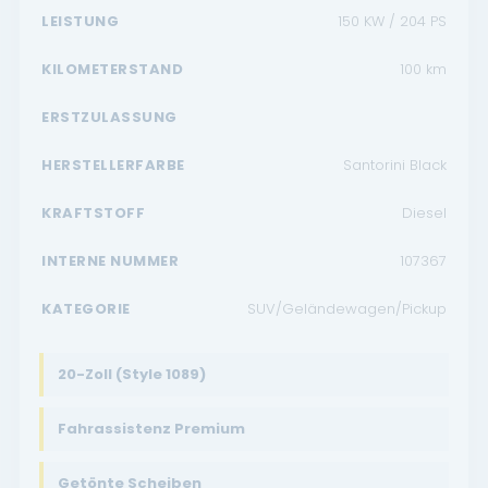
LEISTUNG
150 KW / 204 PS
KILOMETERSTAND
100
km
ERSTZULASSUNG
HERSTELLERFARBE
Santorini Black
KRAFTSTOFF
Diesel
INTERNE NUMMER
107367
KATEGORIE
SUV/Geländewagen/Pickup
20-Zoll (Style 1089)
Fahrassistenz Premium
Getönte Scheiben