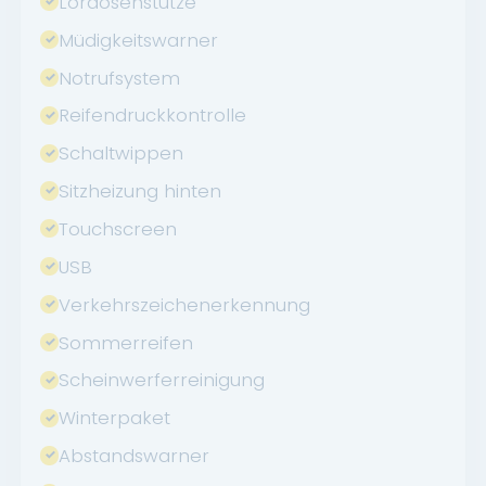
Lordosenstütze
Müdigkeitswarner
Notrufsystem
Reifendruckkontrolle
Schaltwippen
Sitzheizung hinten
Touchscreen
USB
Verkehrszeichenerkennung
Sommerreifen
Scheinwerferreinigung
Winterpaket
Abstandswarner