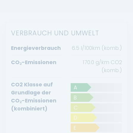
VERBRAUCH UND UMWELT
Energieverbrauch
6.5 l/100km (komb.)
CO₂-Emissionen
170.0 g/km CO2
(komb.)
CO2 Klasse auf
A
Grundlage der
B
CO₂-Emissionen
C
(kombiniert)
D
E