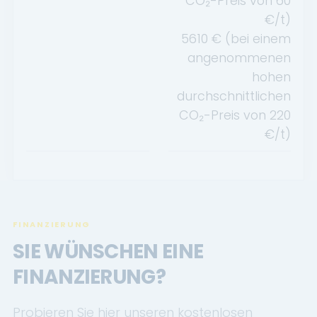
CO₂-Preis von
60
€/t)
5610
€ (bei einem
angenommenen
hohen
durchschnittlichen
CO₂-Preis von
220
€/t)
FINANZIERUNG
SIE WÜNSCHEN EINE
FINANZIERUNG?
Probieren Sie hier unseren kostenlosen