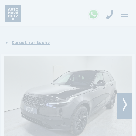
FAHRZEUGSUCHE
Zurück zur Suche
MARKEN
Opel
Kia
Ford
Land Rover
Renault
Dacia