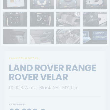
Renault Service
Dacia Service
UNTERNEHMEN
Standort Landau
Standort Neustadt
FAHRZEUGDETAIL
Qualitätsversprechen
LAND ROVER RANGE
Tankstelle
ROVER VELAR
Karriere
D200 S Winter Black AHK MY26.5
KONTAKT
KAUFPREIS