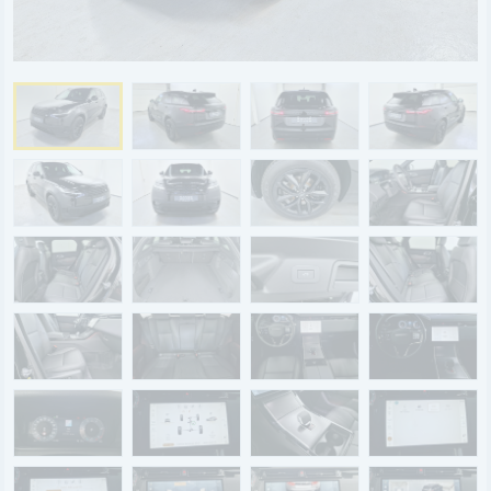
BYD
SERVICE
Aktionsfahrzeuge
AutoAbo
Gewerbekunden
Probefahrt
Mietwagen
Ankauf
WERKSTATTTERMIN
Teile & Zubehör