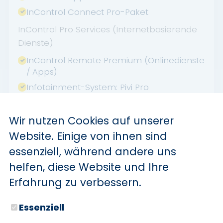
InControl Connect Pro-Paket
InControl Pro Services (Internetbasierende
Dienste)
InControl Remote Premium (Onlinedienste
/ Apps)
Infotainment-System: Pivi Pro
Innenausstattung: Dekoreinlagen Dark
Anodised
Wir nutzen Cookies auf unserer
Innenausstattung: Interieur Ebony
Website. Einige von ihnen sind
Instrumentenanzeige TFT-Farbdisplay (12
essenziell, während andere uns
Zoll)
helfen, diese Website und Ihre
Karosserie: 5-türig
Erfahrung zu verbessern.
Kindersicherung elektrisch
Kopfstützen hinten
Essenziell
Kurvenbremskontrolle (Corner-Brake-