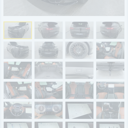
BYD
SERVICE
Aktionsfahrzeuge
AutoAbo
Gewerbekunden
Probefahrt
Mietwagen
Ankauf
WERKSTATTTERMIN
Teile & Zubehör