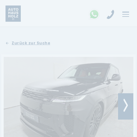
FAHRZEUGSUCHE
Zurück zur Suche
MARKEN
Opel
Kia
Ford
Land Rover
Renault
Dacia