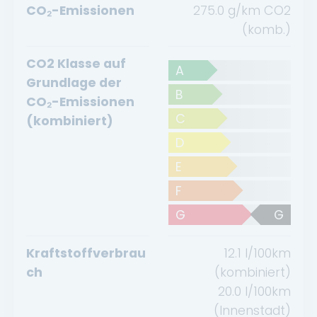
CO₂-Emissionen
275.0 g/km CO2
(komb.)
CO2 Klasse auf
A
Grundlage der
B
CO₂-Emissionen
C
(kombiniert)
D
E
F
G
G
Kraftstoffverbrau
12.1
l/100km
ch
(kombiniert)
20.0
l/100km
(Innenstadt)