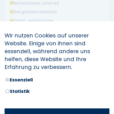
Beheizbares Lenkrad
Berganfahrassistent
Elektr. Heckklappe
Lederlenkrad
Wir nutzen Cookies auf unserer
Lordosenstütze
Website. Einige von ihnen sind
Massagesitze
essenziell, während andere uns
Müdigkeitswarner
helfen, diese Website und Ihre
Notrufsystem
Erfahrung zu verbessern.
Reifendruckkontrolle
Essenziell
Schaltwippen
Statistik
Sitzheizung hinten
Soundsystem
Sprachsteuerung