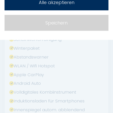
Alle akzeptieren
Touchscreen
USB
Verkehrszeichenerkennung
Speichern
Sommerreifen
Scheinwerferreinigung
Winterpaket
Abstandswarner
WLAN / Wifi Hotspot
Apple CarPlay
Android Auto
Volldigitales Kombiinstrument
Induktionsladen für Smartphones
Innenspiegel autom. abblendend