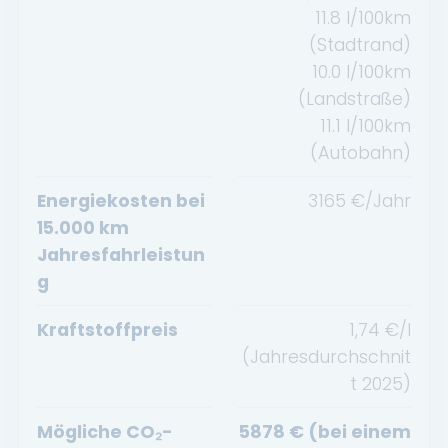
11.8
l/100km
(Stadtrand)
10.0
l/100km
(Landstraße)
11.1
l/100km
(Autobahn)
Energiekosten bei
3165
€/Jahr
15.000 km
Jahresfahrleistun
g
Kraftstoffpreis
1,74
€/l
(Jahresdurchschnit
t
2025
)
Mögliche CO₂-
5878
€ (bei einem