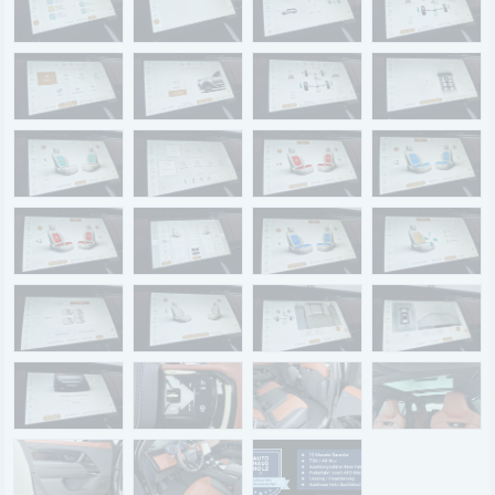
Renault Service
Dacia Service
UNTERNEHMEN
Standort Landau
Standort Neustadt
Qualitätsversprechen
Tankstelle
Karriere
KONTAKT