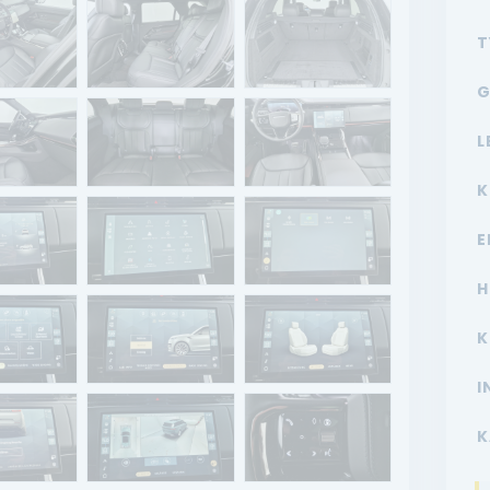
T
G
L
K
E
H
K
I
K