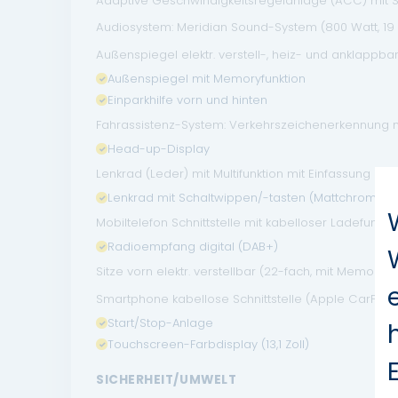
Adaptive Geschwindigkeitsregelanlage (ACC) mit S
Audiosystem: Meridian Sound-System (800 Watt, 19
Außenspiegel elektr. verstell-, heiz- und anklappb
Außenspiegel mit Memoryfunktion
Einparkhilfe vorn und hinten
Fahrassistenz-System: Verkehrszeichenerkennung 
Head-up-Display
Lenkrad (Leder) mit Multifunktion mit Einfassung in 
Lenkrad mit Schaltwippen/-tasten (Mattchrom)
Mobiltelefon Schnittstelle mit kabelloser Ladefunkti
Radioempfang digital (DAB+)
Sitze vorn elektr. verstellbar (22-fach, mit Memory 
Smartphone kabellose Schnittstelle (Apple CarPlay
Start/Stop-Anlage
Touchscreen-Farbdisplay (13,1 Zoll)
SICHERHEIT/UMWELT