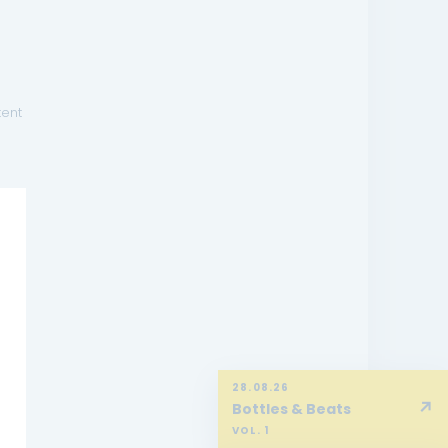
tent
lt
28.08.26
↗
Bottles & Beats
VOL. 1