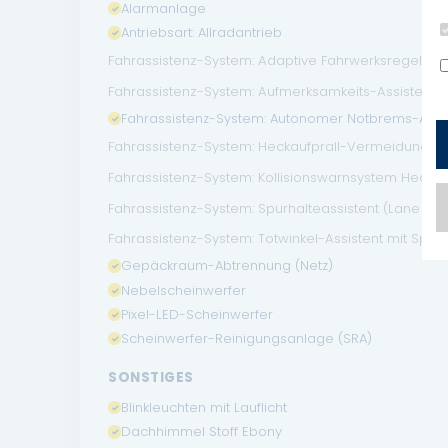
Alarmanlage
Antriebsart: Allradantrieb
Fahrassistenz-System: Adaptive Fahrwerksregelung
Fahrassistenz-System: Aufmerksamkeits-Assistent, e
Fahrassistenz-System: Autonomer Notbrems-Assis
Fahrassistenz-System: Heckaufprall-Vermeidung ink
Fahrassistenz-System: Kollisionswarnsystem Heck (R
Fahrassistenz-System: Spurhalteassistent (Lane De
Fahrassistenz-System: Totwinkel-Assistent mit Spurh
Gepäckraum-Abtrennung (Netz)
Nebelscheinwerfer
Pixel-LED-Scheinwerfer
Scheinwerfer-Reinigungsanlage (SRA)
SONSTIGES
Blinkleuchten mit Lauflicht
Dachhimmel Stoff Ebony