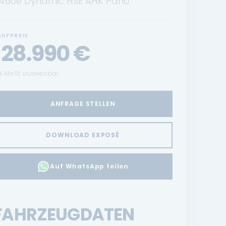
460e Dynamic HSE AHK Pano
AUFPREIS
128.990
€
% MwSt. ausweisbar
ANFRAGE STELLEN
DOWNLOAD EXPOSÉ
Auf WhatsApp teilen
FAHRZEUGDATEN