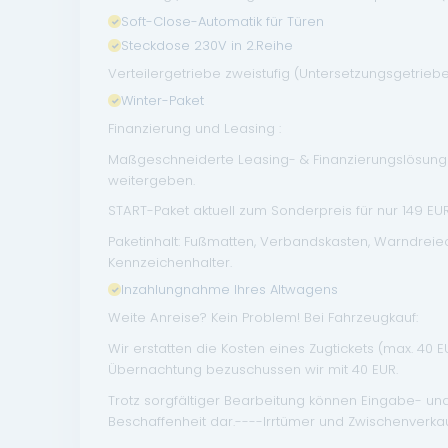
Soft-Close-Automatik für Türen
Steckdose 230V in 2.Reihe
Verteilergetriebe zweistufig (Untersetzungsgetrieb
Winter-Paket
Finanzierung und Leasing :
Maßgeschneiderte Leasing- & Finanzierungslösungen
weitergeben.
START-Paket aktuell zum Sonderpreis für nur 149 EUR 
Paketinhalt: Fußmatten, Verbandskasten, Warndrei
Kennzeichenhalter.
Inzahlungnahme Ihres Altwagens
Weite Anreise? Kein Problem! Bei Fahrzeugkauf:
Wir erstatten die Kosten eines Zugtickets (max. 40 
Übernachtung bezuschussen wir mit 40 EUR.
Trotz sorgfältiger Bearbeitung können Eingabe- un
Beschaffenheit dar.----Irrtümer und Zwischenverkau