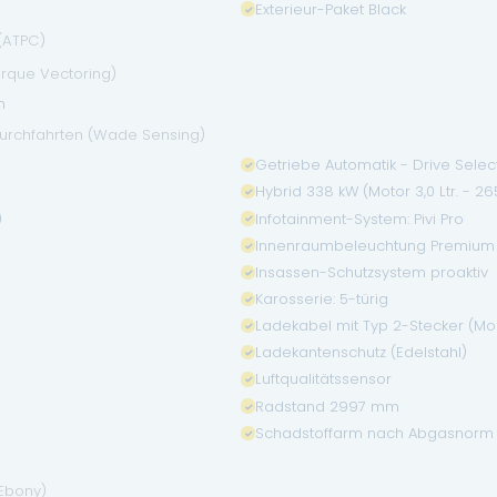
Exterieur-Paket Black
 (ATPC)
orque Vectoring)
n
urchfahrten (Wade Sensing)
Getriebe Automatik - Drive Selec
Hybrid 338 kW (Motor 3,0 Ltr. - 2
)
Infotainment-System: Pivi Pro
Innenraumbeleuchtung Premium
Insassen-Schutzsystem proaktiv
Karosserie: 5-türig
Ladekabel mit Typ 2-Stecker (Mo
Ladekantenschutz (Edelstahl)
Luftqualitätssensor
Radstand 2997 mm
Schadstoffarm nach Abgasnorm 
(Ebony)