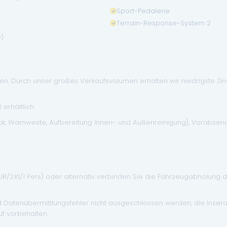
Sport-Pedalerie
Terrain-Response-System 2
e)
. Durch unser großes Verkaufsvolumen erhalten wir niedrigste Zinse
erhältlich.
eck, Warnweste, Aufbereitung Innen- und Außenreinigung), Vorabse
EUR/2.Kl/1 Pers) oder alternativ verbinden Sie die Fahrzeugabholung 
d Datenübermittlungsfehler nicht ausgeschlossen werden, die Inser
f vorbehalten.