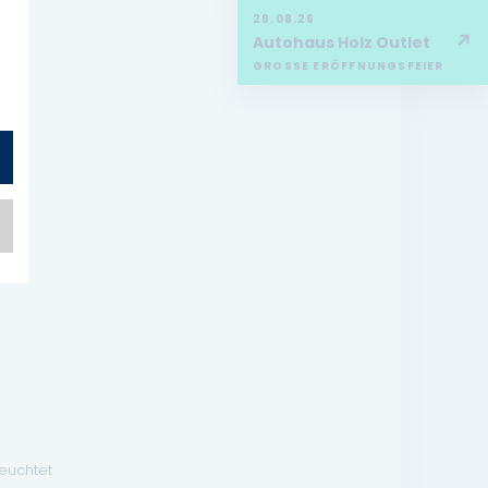
29.08.26
↗
Autohaus Holz Outlet
GROSSE ERÖFFNUNGSFEIER
leuchtet