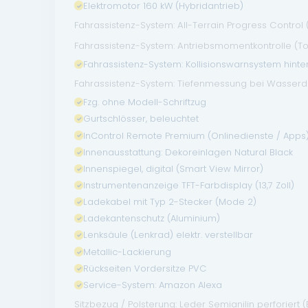
Elektromotor 160 kW (Hybridantrieb)
Fahrassistenz-System: All-Terrain Progress Control
Fahrassistenz-System: Antriebsmomentkontrolle (T
Fahrassistenz-System: Kollisionswarnsystem hinte
Fahrassistenz-System: Tiefenmessung bei Wasserd
Fzg. ohne Modell-Schriftzug
Gurtschlösser, beleuchtet
InControl Remote Premium (Onlinedienste / Apps
Innenausstattung: Dekoreinlagen Natural Black
Innenspiegel, digital (Smart View Mirror)
Instrumentenanzeige TFT-Farbdisplay (13,7 Zoll)
Ladekabel mit Typ 2-Stecker (Mode 2)
Ladekantenschutz (Aluminium)
Lenksäule (Lenkrad) elektr. verstellbar
Metallic-Lackierung
Rückseiten Vordersitze PVC
Service-System: Amazon Alexa
Sitzbezug / Polsterung: Leder Semianilin perforiert 