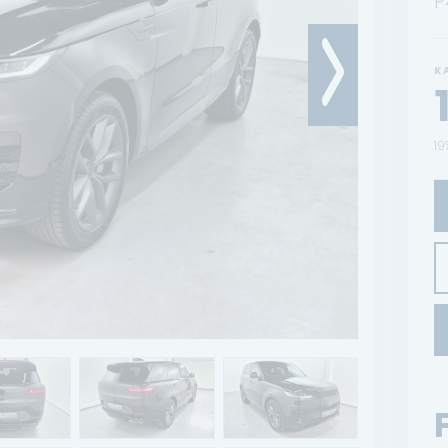
P
K
19