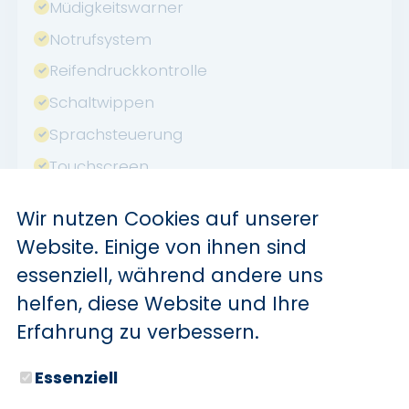
Müdigkeitswarner
Notrufsystem
Reifendruckkontrolle
Schaltwippen
Sprachsteuerung
Touchscreen
USB
Wir nutzen Cookies auf unserer
Verkehrszeichenerkennung
Website. Einige von ihnen sind
Sommerreifen
essenziell, während andere uns
Abstandswarner
helfen, diese Website und Ihre
WLAN / Wifi Hotspot
Erfahrung zu verbessern.
Apple CarPlay
Essenziell
Android Auto