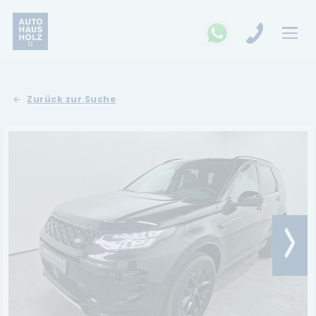
FAHRZEUGSUCHE
Zurück zur Suche
MARKEN
Opel
Kia
Ford
Land Rover
Renault
Dacia