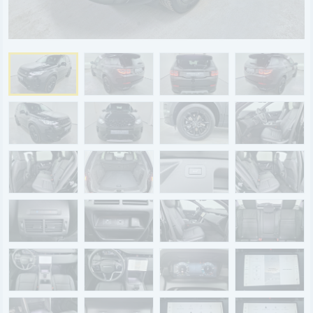
BYD
SERVICE
Aktionsfahrzeuge
AutoAbo
Gewerbekunden
Probefahrt
Mietwagen
Ankauf
WERKSTATTTERMIN
Teile & Zubehör