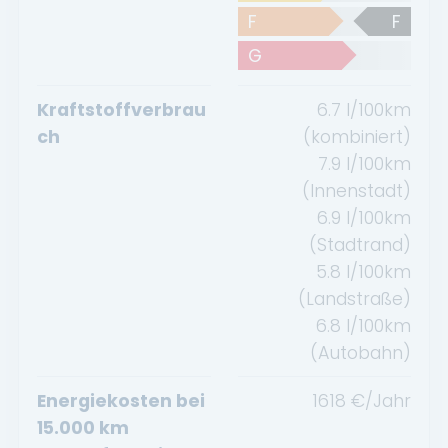
F
F
G
Kraftstoffverbrau
6.7
l/100km
ch
(kombiniert)
7.9
l/100km
(Innenstadt)
6.9
l/100km
(Stadtrand)
5.8
l/100km
(Landstraße)
6.8
l/100km
(Autobahn)
Energiekosten bei
1618
€/Jahr
15.000 km