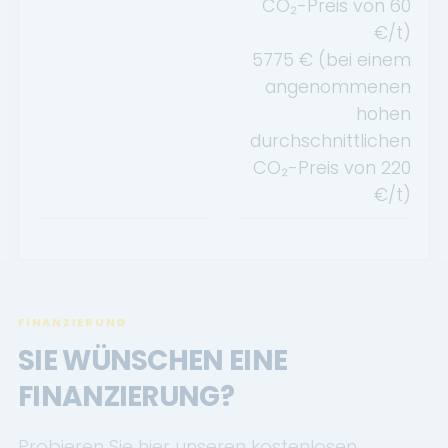
CO₂-Preis von
60
€/t)
5775
€ (bei einem
angenommenen
hohen
durchschnittlichen
CO₂-Preis von
220
€/t)
FINANZIERUNG
SIE WÜNSCHEN EINE
FINANZIERUNG?
Probieren Sie hier unseren kostenlosen