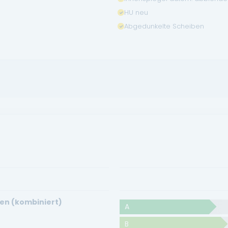
HU neu
Abgedunkelte Scheiben
en (kombiniert)
A
B