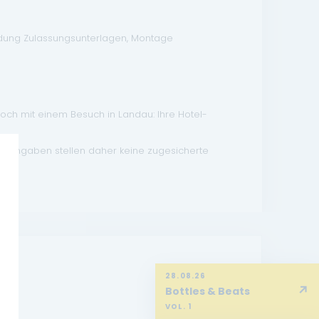
ndung Zulassungsunterlagen, Montage
doch mit einem Besuch in Landau: Ihre Hotel-
atsangaben stellen daher keine zugesicherte
28.08.26
↗
Bottles & Beats
VOL. 1