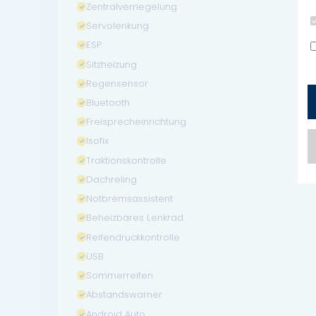
Zentralverriegelung
Servolenkung
ESP
Sitzheizung
Regensensor
Bluetooth
Freisprecheinrichtung
Isofix
Traktionskontrolle
Dachreling
Notbremsassistent
Beheizbares Lenkrad
Reifendruckkontrolle
USB
Sommerreifen
Abstandswarner
Android Auto