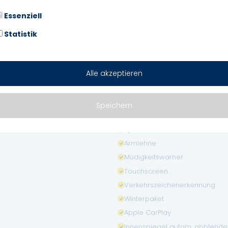
Elektr. Fensterheber
Essenziell
ABS
Navigationssystem
Statistik
Garantie
Elektr. Seitenspiegel
Alle akzeptieren
Bordcomputer
Multifunktionslenkrad
Lichtsensor
Speichern
Start/Stopp-Automatik
Spurhalteassistent
Armlehne
Müdigkeitswarner
Touchscreen
Verkehrszeichenerkennung
Winterpaket
Apple CarPlay
Innenspiegel autom. abblend