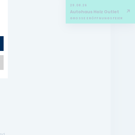
29.08.26
↗
Autohaus Holz Outlet
GROSSE ERÖFFNUNGSFEIER
end