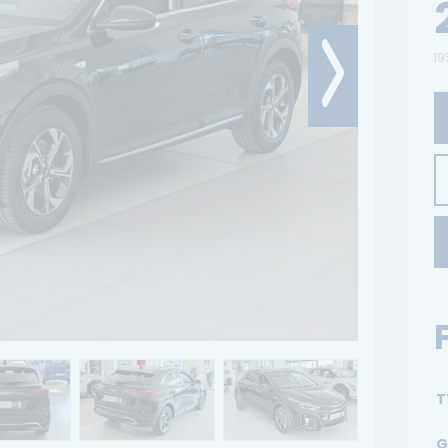
19
T
G