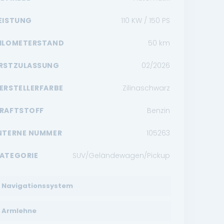
EISTUNG
110 KW / 150 PS
ILOMETERSTAND
50
km
RSTZULASSUNG
02/2026
ERSTELLERFARBE
Zilinaschwarz
RAFTSTOFF
Benzin
NTERNE NUMMER
105263
ATEGORIE
SUV/Geländewagen/Pickup
Navigationssystem
Armlehne