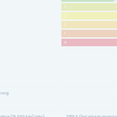
C
D
E
F
G
stung
Jahre (15.000 km/Jahr)
3185
€ (bei einem angeno