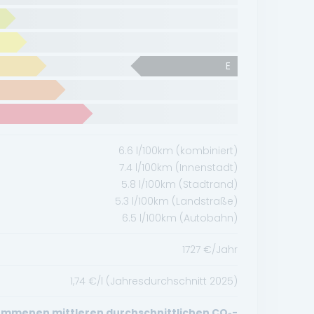
E
6.6
l/100km (kombiniert)
7.4
l/100km (Innenstadt)
5.8
l/100km (Stadtrand)
5.3
l/100km (Landstraße)
6.5
l/100km (Autobahn)
1727
€/Jahr
1,74
€/l (Jahresdurchschnitt
2025
)
mmenen mittleren durchschnittlichen CO₂-