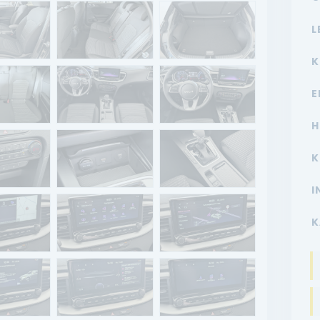
L
K
E
H
K
I
K