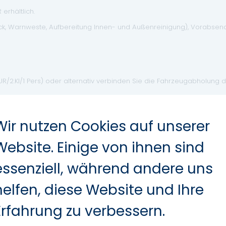
erhältlich.
eck, Warnweste, Aufbereitung Innen- und Außenreinigung), Vorabse
EUR/2.Kl/1 Pers) oder alternativ verbinden Sie die Fahrzeugabholung 
d Datenübermittlungsfehler nicht ausgeschlossen werden, die Inser
Wir nutzen Cookies auf unserer
Website. Einige von ihnen sind
essenziell, während andere uns
helfen, diese Website und Ihre
Erfahrung zu verbessern.
Leichtmetallfelgen