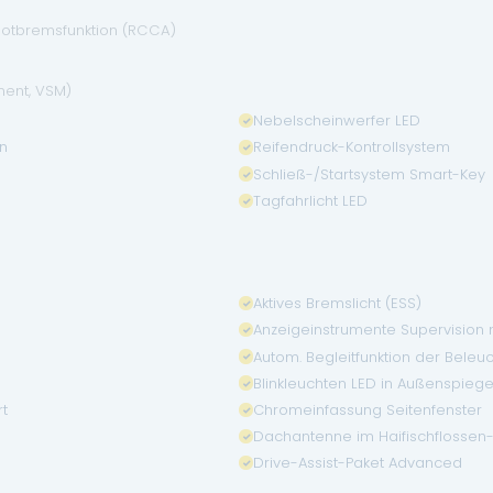
 Notbremsfunktion (RCCA)
g
ment, VSM)
Nebelscheinwerfer LED
on
Reifendruck-Kontrollsystem
Schließ-/Startsystem Smart-Key
Tagfahrlicht LED
Aktives Bremslicht (ESS)
Anzeigeinstrumente Supervision 
Autom. Begleitfunktion der Beleu
Blinkleuchten LED in Außenspiegel
rt
Chromeinfassung Seitenfenster
Dachantenne im Haifischflossen
Drive-Assist-Paket Advanced