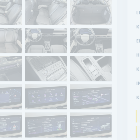
L
K
E
H
K
I
K