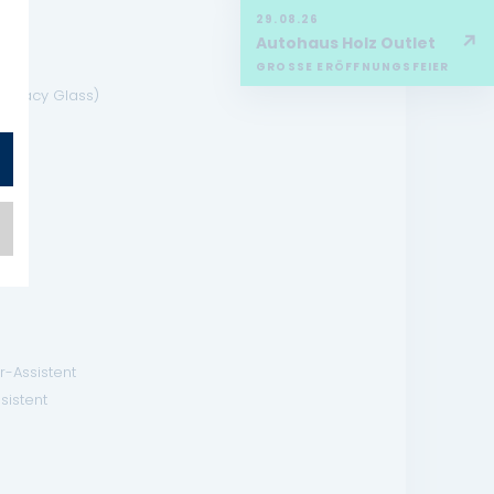
29.08.26
↗
l)
Autohaus Holz Outlet
GROSSE ERÖFFNUNGSFEIER
Privacy Glass)
r-Assistent
sistent