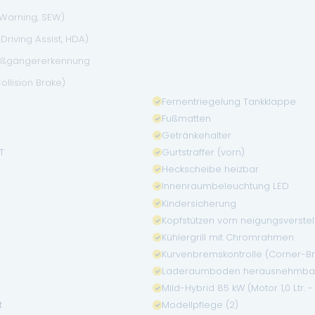
 Warning, SEW)
riving Assist, HDA)
 Fußgängererkennung
ollision Brake)
Fernentriegelung Tankklappe
Fußmatten
Getränkehalter
T
Gurtstraffer (vorn)
Heckscheibe heizbar
t
Innenraumbeleuchtung LED
Kindersicherung
Kopfstützen vorn neigungsverstel
Kühlergrill mit Chromrahmen
Kurvenbremskontrolle (Corner-Br
Laderaumboden herausnehmba
Mild-Hybrid 85 kW (Motor 1,0 Ltr. 
t
Modellpflege (2)