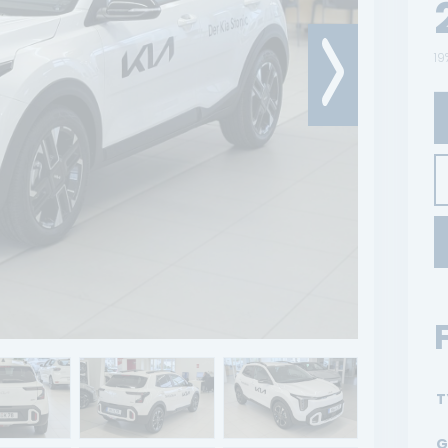
19
T
G