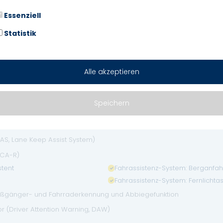
 Auto)
Essenziell
Touchscreen-Farbdisplay (7,0 Zol
USB-Anschluss Mittelkonsole
Statistik
Verglasung hinten abgedunkelt (
Alle akzeptieren
Airbag Fahrer-/Beifahrerseite
Antriebs-Schlupfregelung (TCS)
Speichern
Einschaltautomatik für Fahrlicht
KAS, Lane Keep Assist System)
BCA-R)
tent
Fahrassistenz-System: Berganfah
Fahrassistenz-System: Fernlichtas
 Fußgänger- und Fahrraderkennung und Abbiegefunktion
 (Driver Attention Warning, DAW)