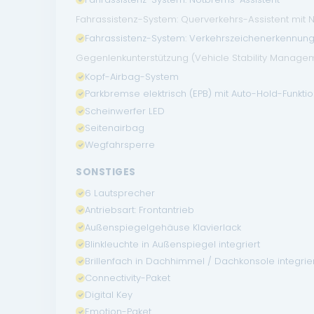
Fahrassistenz-System: Querverkehrs-Assistent mit
Fahrassistenz-System: Verkehrszeichenerkennun
Gegenlenkunterstützung (Vehicle Stability Manage
Kopf-Airbag-System
Parkbremse elektrisch (EPB) mit Auto-Hold-Funkti
Scheinwerfer LED
Seitenairbag
Wegfahrsperre
SONSTIGES
6 Lautsprecher
Antriebsart: Frontantrieb
Außenspiegelgehäuse Klavierlack
Blinkleuchte in Außenspiegel integriert
Brillenfach in Dachhimmel / Dachkonsole integrie
Connectivity-Paket
Digital Key
Emotion-Paket