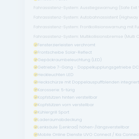
Fahrassistenz-System: Ausstiegswarnung (Safe Exit
Fahrassistenz-System: Autobahnassistent (Highway D
Fahrassistenz-System: Frontkollisionswarnung mit
Fahrassistenz-System: Multikollisionsbremse (Multi C
Fensterzierleisten verchromt
Frontscheibe Solar-Reflect
Gepäckraumbeleuchtung (LED)
Getriebe 7-Gang - Doppelkupplungsgetriebe DC
Heckleuchten LED
Heckschürze mit Doppelauspuffblenden integrier
Karosserie: 5-türig
Kopfstützen hinten verstellbar
Kopfstützen vorn verstellbar
Kühlergrill Sport
Laderaumabdeckung
Lenksäule (Lenkrad) höhen-/längsverstellbar
Mobile Online Dienste UVO Connect / Kia Connec