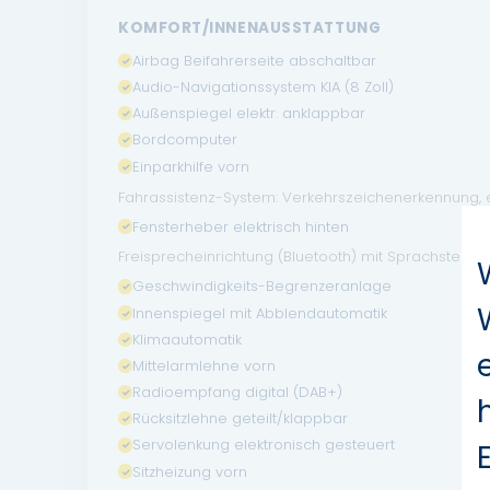
KOMFORT/INNENAUSSTATTUNG
Airbag Beifahrerseite abschaltbar
Audio-Navigationssystem KIA (8 Zoll)
Außenspiegel elektr. anklappbar
Bordcomputer
Einparkhilfe vorn
Fahrassistenz-System: Verkehrszeichenerkennung, 
Fensterheber elektrisch hinten
Freisprecheinrichtung (Bluetooth) mit Sprachsteuer
Geschwindigkeits-Begrenzeranlage
Innenspiegel mit Abblendautomatik
Klimaautomatik
Mittelarmlehne vorn
Radioempfang digital (DAB+)
Rücksitzlehne geteilt/klappbar
Servolenkung elektronisch gesteuert
Sitzheizung vorn