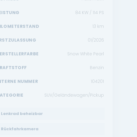
EISTUNG
84 KW / 114 PS
ILOMETERSTAND
13
km
RSTZULASSUNG
01/2026
ERSTELLERFARBE
Snow White Pearl
RAFTSTOFF
Benzin
NTERNE NUMMER
104201
ATEGORIE
SUV/Geländewagen/Pickup
Lenkrad beheizbar
Rückfahrkamera