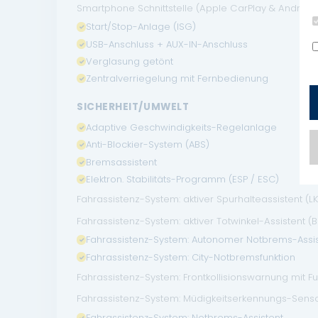
Smartphone Schnittstelle (Apple CarPlay & Android
Start/Stop-Anlage (ISG)
USB-Anschluss + AUX-IN-Anschluss
Verglasung getönt
Zentralverriegelung mit Fernbedienung
SICHERHEIT/UMWELT
Adaptive Geschwindigkeits-Regelanlage
Anti-Blockier-System (ABS)
Bremsassistent
Elektron. Stabilitäts-Programm (ESP / ESC)
Fahrassistenz-System: aktiver Spurhalteassistent (L
Fahrassistenz-System: aktiver Totwinkel-Assistent (
Fahrassistenz-System: Autonomer Notbrems-Assis
Fahrassistenz-System: City-Notbremsfunktion
Fahrassistenz-System: Frontkollisionswarnung mit
Fahrassistenz-System: Müdigkeitserkennungs-Sensor
Fahrassistenz-System: Notbrems-Assistent