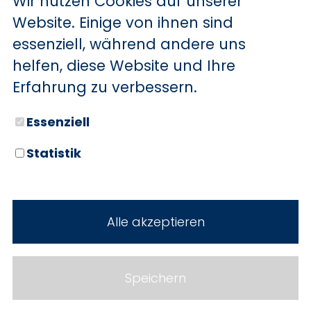
Wir nutzen Cookies auf unserer
BYD
Website. Einige von ihnen sind
essenziell, während andere uns
SERVICE
Sechs starke Marken. Zwei
helfen, diese Website und Ihre
Standorte. Seit über 100 Jahren
Aktionsfahrzeuge
Erfahrung zu verbessern.
Ihr Autohaus Holz.
AutoAbo
Essenziell
Gewerbekunden
Statistik
Probefahrt
Neuwagen
Mietwagen
Gebrauchtwagen
Alle akzeptieren
Ankauf
Werkstatt
Cookie Einstellungen
Fahrzeuge
WERKSTATTTERMIN
Impressum
Speichern
Service
Datenschutz
Teile & Zubehör
Jobs