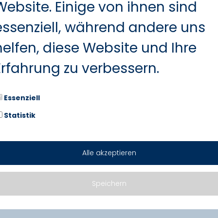
Website. Einige von ihnen sind
essenziell, während andere uns
helfen, diese Website und Ihre
Erfahrung zu verbessern.
Essenziell
Statistik
Alle akzeptieren
Marken. Zwei Standorte. Seit üb
Speichern
z.