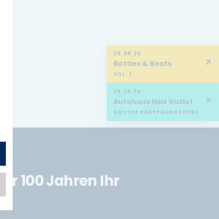
28.08.26
↗
Bottles & Beats
VOL. 1
29.08.26
↗
Autohaus Holz Outlet
GROSSE ERÖFFNUNGSFEIER
er 100 Jahren Ihr