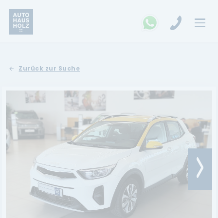
FAHRZEUGSUCHE
Zurück zur Suche
MARKEN
Opel
Kia
Ford
Land Rover
Renault
Dacia