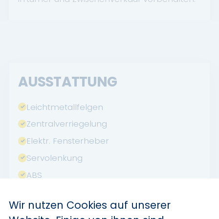
AUSSTATTUNG
Leichtmetallfelgen
Zentralverriegelung
Elektr. Fensterheber
Servolenkung
ABS
ESP
Wir nutzen Cookies auf unserer
Sitzheizung