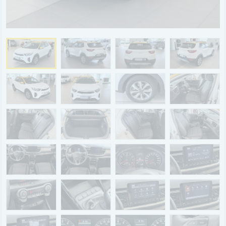
BYD
SERVICE
Aktionsfahrzeuge
AutoAbo
Gewerbekunden
Probefahrt
Mietwagen
Ankauf
WERKSTATTTERMIN
Teile & Zubehör