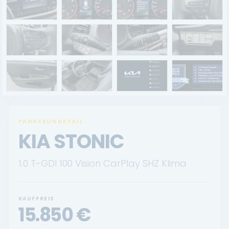
Renault Service
Dacia Service
UNTERNEHMEN
Standort Landau
Standort Neustadt
FAHRZEUGDETAIL
Qualitätsversprechen
KIA STONIC
Tankstelle
1.0 T-GDI 100 Vision CarPlay SHZ Klima
Karriere
KONTAKT
KAUFPREIS
15.850
€