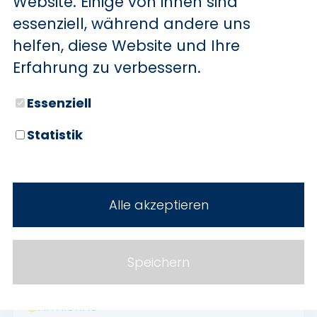
Website. Einige von ihnen sind
Garantie
essenziell, während andere uns
Elektr. Seitenspiegel
helfen, diese Website und Ihre
Bluetooth
Erfahrung zu verbessern.
Bordcomputer
Essenziell
Freisprecheinrichtung
Multifunktionslenkrad
Statistik
Isofix
Lichtsensor
Alle akzeptieren
Traktionskontrolle
Start/Stopp-Automatik
Spurhalteassistent
Speichern
Notbremsassistent
Armlehne