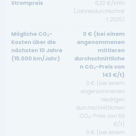
Strompreis
0,32
€/kWh
(Jahresdurchschnit
t
2025
)
Mögliche CO₂-
0
€ (bei einem
Kosten über die
angenommenen
nächsten 10 Jahre
mittleren
(15.000 km/Jahr)
durchschnittliche
n CO₂-Preis von
143
€/t)
0
€ (bei einem
angenommenen
niedrigen
durchschnittlichen
CO₂-Preis von
60
€/t)
0
€ (bei einem