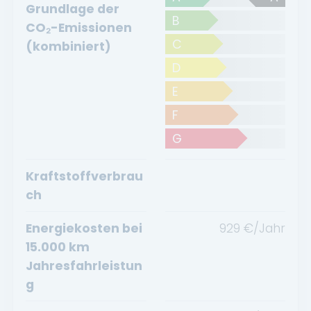
Grundlage der
B
CO₂-Emissionen
C
(kombiniert)
D
E
F
G
Kraftstoffverbrau
ch
Energiekosten bei
929
€/Jahr
15.000 km
Jahresfahrleistun
g