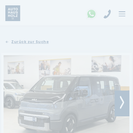
FAHRZEUGSUCHE
Zurück zur Suche
MARKEN
Opel
Kia
Ford
Land Rover
Renault
Dacia