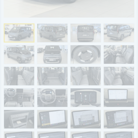
BYD
SERVICE
Aktionsfahrzeuge
AutoAbo
Gewerbekunden
Probefahrt
Mietwagen
Ankauf
WERKSTATTTERMIN
Teile & Zubehör