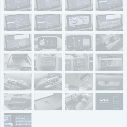
Renault Service
Dacia Service
UNTERNEHMEN
Standort Landau
Standort Neustadt
Qualitätsversprechen
Tankstelle
Karriere
KONTAKT