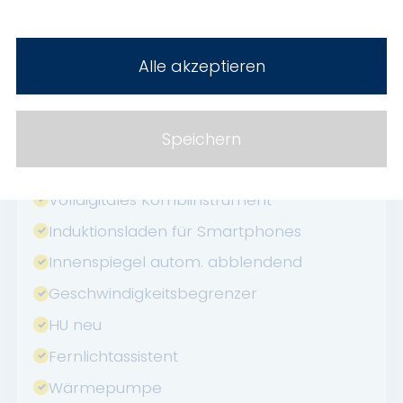
USB
Verkehrszeichenerkennung
Alle akzeptieren
Allwetterreifen
Abstandswarner
Apple CarPlay
Speichern
Android Auto
Volldigitales Kombiinstrument
Induktionsladen für Smartphones
Innenspiegel autom. abblendend
Geschwindigkeitsbegrenzer
HU neu
Fernlichtassistent
Wärmepumpe