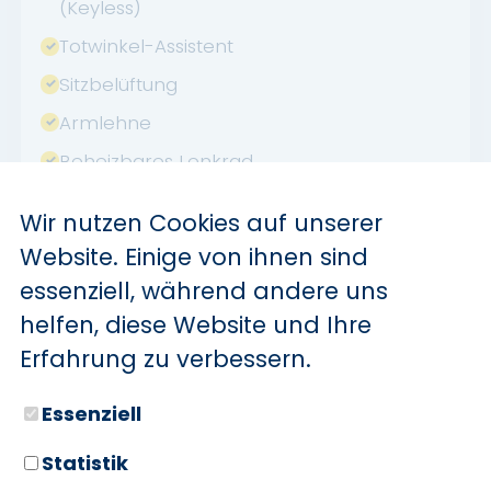
(Keyless)
Totwinkel-Assistent
Sitzbelüftung
Armlehne
Beheizbares Lenkrad
Berganfahrassistent
Wir nutzen Cookies auf unserer
Elektr. Heckklappe
Website. Einige von ihnen sind
Lordosenstütze
essenziell, während andere uns
Müdigkeitswarner
helfen, diese Website und Ihre
Notrufsystem
Erfahrung zu verbessern.
Reifendruckkontrolle
Essenziell
Sitzheizung hinten
Statistik
Touchscreen