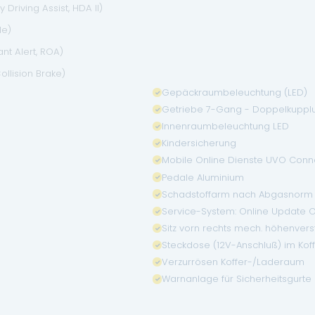
Driving Assist, HDA II)
de)
t Alert, ROA)
ollision Brake)
Gepäckraumbeleuchtung (LED)
Getriebe 7-Gang - Doppelkuppl
Innenraumbeleuchtung LED
Kindersicherung
Mobile Online Dienste UVO Conne
Pedale Aluminium
Schadstoffarm nach Abgasnorm 
Service-System: Online Update O
Sitz vorn rechts mech. höhenvers
Steckdose (12V-Anschluß) im Ko
Verzurrösen Koffer-/Laderaum
Warnanlage für Sicherheitsgurte 