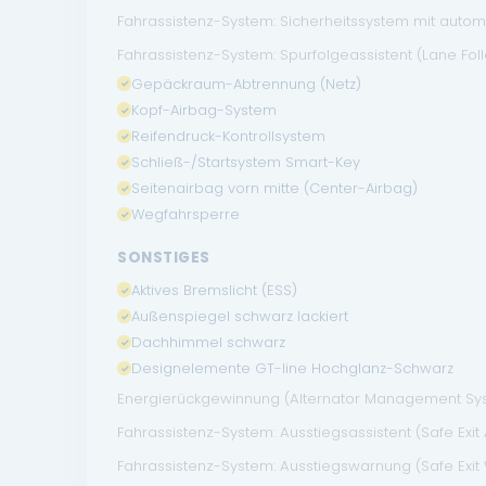
Fahrassistenz-System: Sicherheitssystem mit auto
Fahrassistenz-System: Spurfolgeassistent (Lane Follo
Gepäckraum-Abtrennung (Netz)
Kopf-Airbag-System
Reifendruck-Kontrollsystem
Schließ-/Startsystem Smart-Key
Seitenairbag vorn mitte (Center-Airbag)
Wegfahrsperre
SONSTIGES
Aktives Bremslicht (ESS)
Außenspiegel schwarz lackiert
Dachhimmel schwarz
Designelemente GT-line Hochglanz-Schwarz
Energierückgewinnung (Alternator Management Sy
Fahrassistenz-System: Ausstiegsassistent (Safe Exit A
Fahrassistenz-System: Ausstiegswarnung (Safe Exit