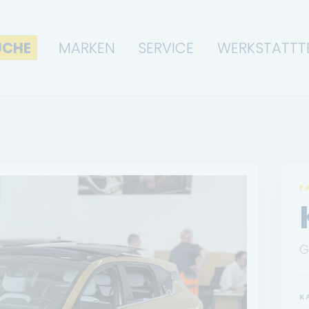
UCHE
MARKEN
SERVICE
WERKSTATTT
F
G
K