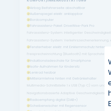
KOMFORT/INNENAUSSTATTUNG
Airbag Beifahrerseite abschaltbar
Außenspiegel elektr. anklappbar
Bordcomputer
Fahrassistenz-Paket: DriveWise-Park Pro
Fahrassistenz-System: Intelligenter Geschwindigkeits-
Fahrassistenz-System: Verkehrszeichenerkennung, 
Fensterheber elektr. mit Einklemmschutz hinten
Freisprecheinrichtung (Bluetooth) mit Sprachsteuer
Induktionsladeschale für Smartphone
Isofix-Aufnahmen für Kindersitz
Lenkrad heizbar
Mittelarmlehne hinten mit Getränkehalter
Multimedia-Schnittstelle 1 x USB (Typ C) vorn und 2
Navigationsbasierte Adaptive Geschwindigkeitsre
Radioempfang digital (DAB+)
Scheibenwischer mit Regensensor