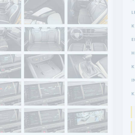
L
K
E
H
K
I
K