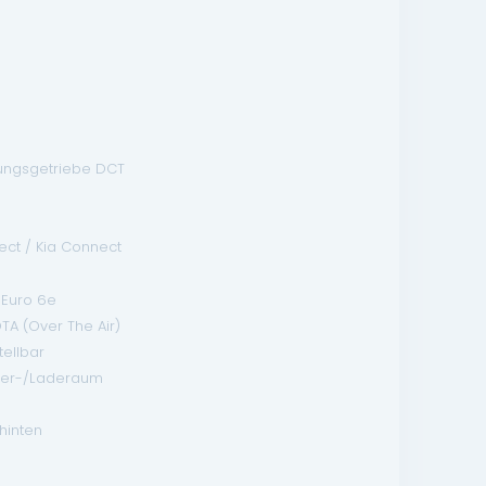
ungsgetriebe DCT
ct / Kia Connect
Euro 6e
TA (Over The Air)
tellbar
ffer-/Laderaum
hinten