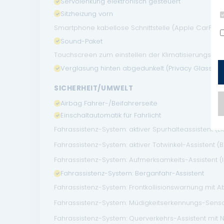
Servolenkung elektronisch gesteuert
Sitzheizung vorn
Smartphone kabellose Schnittstelle (Apple CarPlay
Sound-Paket
Touchscreen zum einstellen der Klimatisierungsanlag
Verglasung hinten abgedunkelt (Privacy Glass)
SICHERHEIT/UMWELT
Airbag Fahrer-/Beifahrerseite
Einschaltautomatik für Fahrlicht
Fahrassistenz-System: aktiver Spurhalteassistent (L
Fahrassistenz-System: aktiver Totwinkel-Assistent (
Fahrassistenz-System: Aufmerksamkeits-Assistent 
Fahrassistenz-System: Berganfahr-Assistent
Fahrassistenz-System: Frontkollisionswarnung mit A
Fahrassistenz-System: Müdigkeitserkennungs-Sensor
Fahrassistenz-System: Querverkehrs-Assistent mit