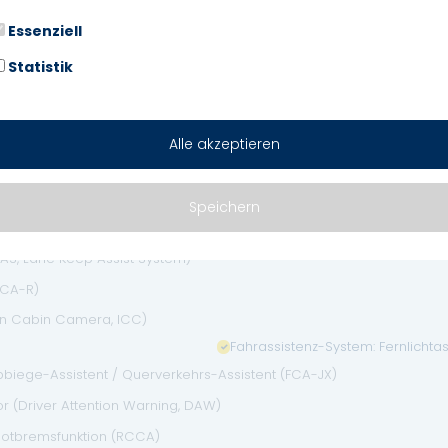
Sitz vorn links höhenverstellbar
Sitz-Paket
Essenziell
 & Android Auto)
Statistik
Start/Stop-Anlage (ISG)
e (5,3 Zoll)
Zentralverriegelung
Alle akzeptieren
Anti-Blockier-System (ABS)
Speichern
Elektron. Stabilitäts-Programm (E
KAS, Lane Keep Assist System)
BCA-R)
(In Cabin Camera, ICC)
Fahrassistenz-System: Fernlichtas
bbiege-Assistent / Querverkehrs-Assistent (FCA-JX)
 (Driver Attention Warning, DAW)
 Notbremsfunktion (RCCA)