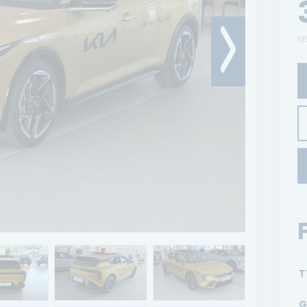
19
T
G