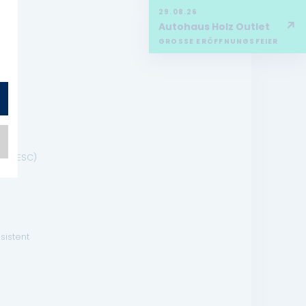
29.08.26
↗
Autohaus Holz Outlet
GROSSE ERÖFFNUNGSFEIER
SP / ESC)
sistent