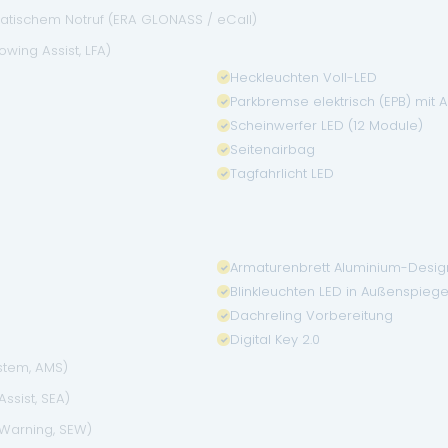
matischem Notruf (ERA GLONASS / eCall)
wing Assist, LFA)
Heckleuchten Voll-LED
Parkbremse elektrisch (EPB) mit 
Scheinwerfer LED (12 Module)
Seitenairbag
Tagfahrlicht LED
Armaturenbrett Aluminium-Desig
Blinkleuchten LED in Außenspiegel
Dachreling Vorbereitung
Digital Key 2.0
stem, AMS)
ssist, SEA)
 Warning, SEW)