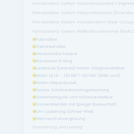
Fahrassistenz-System: Autobahnassistent II (Highway 
Fahrassistenz-System: Fahrprofilauswahl (Drive Mo
Fahrassistenz-System: Insassenalarm (Rear Occopan
Fahrassistenz-System: Multikollisionsbremse (Multi C
Fußmatten
Getränkehalter
Heckscheibe heizbar
Karosserie: 5-türig
Lenksäule (Lenkrad) höhen-/längsverstellbar
Motor 1,6 Ltr. - 132 kW T-GDI KAT (1598 ccm)
Reifen-Reparaturset
Sensor Scheibenbeschlagerkennung
Sicherheitsgurte vorn höhenverstellbar
Sonnenblenden mit Spiegel (beleuchtet)
Uni-Lackierung Schnee-Weiß
Wärmeschutzverglasung
Finanzierung und Leasing :