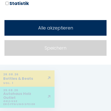
Statistik
Alle akzeptieren
Speichern
28.08.26
↗
Bottles & Beats
VOL. 1
29.08.26
Autohaus Holz
↗
Outlet
GROSSE E
RÖFFNUNGSFEIER