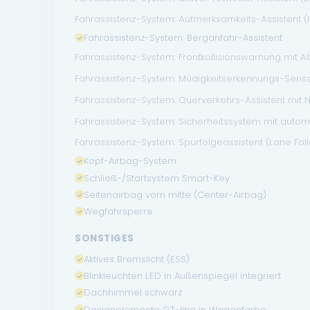
Fahrassistenz-System: Aufmerksamkeits-Assistent 
Fahrassistenz-System: Berganfahr-Assistent
Fahrassistenz-System: Frontkollisionswarnung mit A
Fahrassistenz-System: Müdigkeitserkennungs-Sensor
Fahrassistenz-System: Querverkehrs-Assistent mit
Fahrassistenz-System: Sicherheitssystem mit auto
Fahrassistenz-System: Spurfolgeassistent (Lane Follo
Kopf-Airbag-System
Schließ-/Startsystem Smart-Key
Seitenairbag vorn mitte (Center-Airbag)
Wegfahrsperre
SONSTIGES
Aktives Bremslicht (ESS)
Blinkleuchten LED in Außenspiegel integriert
Dachhimmel schwarz
Designelemente GT-line in Wagenfarbe