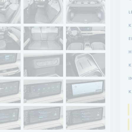
L
K
E
H
K
I
K