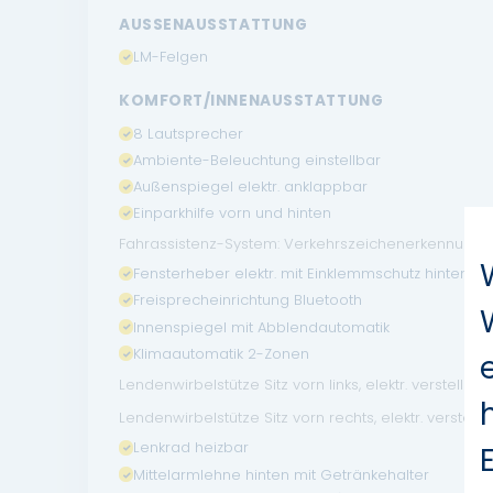
AUSSENAUSSTATTUNG
LM-Felgen
KOMFORT/INNENAUSSTATTUNG
8 Lautsprecher
Ambiente-Beleuchtung einstellbar
Außenspiegel elektr. anklappbar
Einparkhilfe vorn und hinten
Fahrassistenz-System: Verkehrszeichenerkennung, 
Fensterheber elektr. mit Einklemmschutz hinten
Freisprecheinrichtung Bluetooth
Innenspiegel mit Abblendautomatik
Klimaautomatik 2-Zonen
Lendenwirbelstütze Sitz vorn links, elektr. verstellbar
Lendenwirbelstütze Sitz vorn rechts, elektr. verstellb
Lenkrad heizbar
Mittelarmlehne hinten mit Getränkehalter