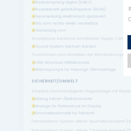
Radioempfang digital (DAB+)
Rücksitzbank geteilt/klappbar (60:40)
Servolenkung elektronisch gesteuert
Sitz vorn rechts elektr. verstellbar
Sitzheizung vorn
Smartphone kabellose Schnittstelle (Apple CarPlay
Sound-System Harman-Kardon
Touchscreen zum einstellen der Klimatisierungsanlag
USB-Anschluss Mittelkonsole
Wärmepumpe für Heizungs-/Klimaanlage
SICHERHEIT/UMWELT
Adaptive Geschwindigkeits-Regelanlage mit Stop&
Airbag Fahrer-/Beifahrerseite
Anzeige für Reifendruck im Display
Einschaltautomatik für Fahrlicht
Fahrassistenz-System: aktiver Spurhalteassistent (L
Fahrassistenz-System: aktiver Totwinkel-Assistent (