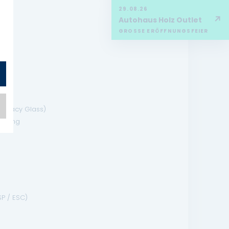
29.08.26
or
↗
Autohaus Holz Outlet
GROSSE ERÖFFNUNGSFEIER
Privacy Glass)
ienung
SP / ESC)