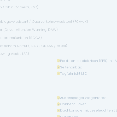
(In Cabin Camera, ICC)
bbiege-Assistent / Querverkehrs-Assistent (FCA-JX)
 (Driver Attention Warning, DAW)
 Notbremsfunktion (RCCA)
matischem Notruf (ERA GLONASS / eCall)
wing Assist, LFA)
Parkbremse elektrisch (EPB) mit 
Seitenairbag
Tagfahrlicht LED
Außenspiegel Wagenfarbe
Connect-Paket
Dachkonsole mit Leseleuchten L
Digital Key