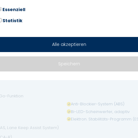
Rückfahrkamera
Essenziell
Scheibenwischer mit Regensens
Sitz vorn links elektr. verstellbar
Statistik
Sitze vorn höhenverstellbar
 & Android Auto)
Alle akzeptieren
e (5,3 Zoll)
Speichern
Verglasung hinten abgedunkelt (
Zentralverriegelung mit Fernbed
Go-Funktion
Anti-Blockier-System (ABS)
Bi-LED-Scheinwerfer, adaptiv
Elektron. Stabilitäts-Programm (E
KAS, Lane Keep Assist System)
BCA-R)