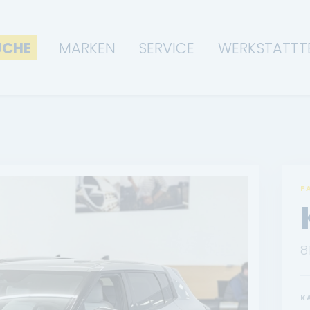
UCHE
MARKEN
SERVICE
WERKSTATTT
F
8
K