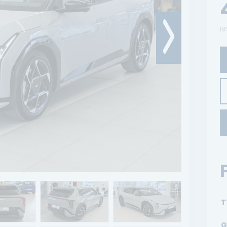
19
T
G