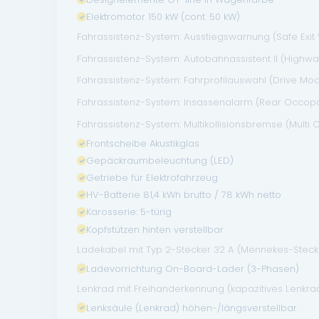
Elektromotor 150 kW (cont. 50 kW)
Fahrassistenz-System: Ausstiegswarnung (Safe Exit
Fahrassistenz-System: Autobahnassistent II (Highway 
Fahrassistenz-System: Fahrprofilauswahl (Drive Mo
Fahrassistenz-System: Insassenalarm (Rear Occopan
Fahrassistenz-System: Multikollisionsbremse (Multi C
Frontscheibe Akustikglas
Gepäckraumbeleuchtung (LED)
Getriebe für Elektrofahrzeug
HV-Batterie 81,4 kWh brutto / 78 kWh netto
Karosserie: 5-türig
Kopfstützen hinten verstellbar
Ladekabel mit Typ 2-Stecker 32 A (Mennekes-Steck
Ladevorrichtung On-Board-Lader (3-Phasen)
Lenkrad mit Freihanderkennung (kapazitives Lenkra
Lenksäule (Lenkrad) höhen-/längsverstellbar