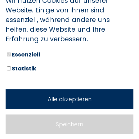
Wir nutzen Cookies auf unserer
BYD
Website. Einige von ihnen sind
essenziell, während andere uns
SERVICE
Sechs starke Marken. Zwei
helfen, diese Website und Ihre
Standorte. Seit über 100 Jahren
Aktionsfahrzeuge
Erfahrung zu verbessern.
Ihr Autohaus Holz.
AutoAbo
Essenziell
Gewerbekunden
Statistik
Probefahrt
Neuwagen
Mietwagen
Gebrauchtwagen
Alle akzeptieren
Ankauf
Werkstatt
Cookie Einstellungen
Fahrzeuge
WERKSTATTTERMIN
Impressum
Speichern
Service
Datenschutz
Teile & Zubehör
Jobs