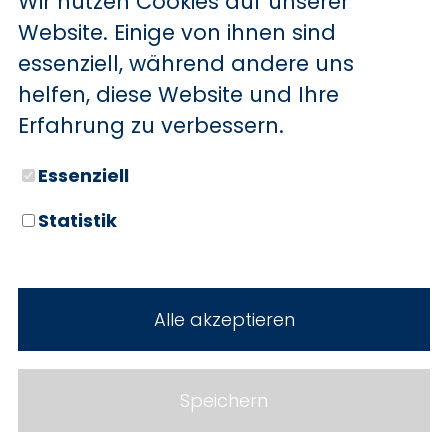
Wir nutzen Cookies auf unserer
BYD
Website. Einige von ihnen sind
essenziell, während andere uns
SERVICE
Sechs starke Marken. Zwei
helfen, diese Website und Ihre
Standorte. Seit über 100 Jahren
Aktionsfahrzeuge
Erfahrung zu verbessern.
Ihr Autohaus Holz.
AutoAbo
Essenziell
Gewerbekunden
Statistik
Probefahrt
Neuwagen
Mietwagen
Gebrauchtwagen
Alle akzeptieren
Ankauf
Werkstatt
Cookie Einstellungen
Fahrzeuge
WERKSTATTTERMIN
Impressum
Speichern
Service
Datenschutz
Teile & Zubehör
Jobs