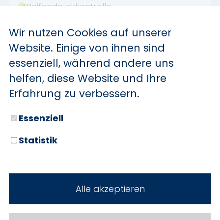
Reifendruckkontrolle
Soundsystem
Wir nutzen Cookies auf unserer
Sprachsteuerung
Website. Einige von ihnen sind
Touchscreen
essenziell, während andere uns
USB
helfen, diese Website und Ihre
Verkehrszeichenerkennung
Erfahrung zu verbessern.
Sommerreifen
Essenziell
Abstandswarner
Statistik
Apple CarPlay
Android Auto
Volldigitales Kombiinstrument
Alle akzeptieren
Induktionsladen für Smartphones
Innenspiegel autom. abblendend