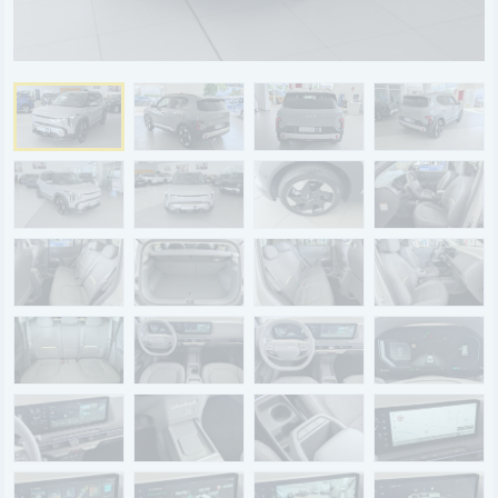
BYD
SERVICE
Aktionsfahrzeuge
AutoAbo
Gewerbekunden
Probefahrt
Mietwagen
Ankauf
WERKSTATTTERMIN
Teile & Zubehör