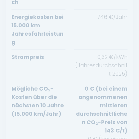
ch
Energiekosten bei
746
€/Jahr
15.000 km
Jahresfahrleistun
g
Strompreis
0,32
€/kWh
(Jahresdurchschnit
t
2025
)
Mögliche CO₂-
0
€ (bei einem
Kosten über die
angenommenen
nächsten 10 Jahre
mittleren
(15.000 km/Jahr)
durchschnittliche
n CO₂-Preis von
143
€/t)
0
€ (bei einem