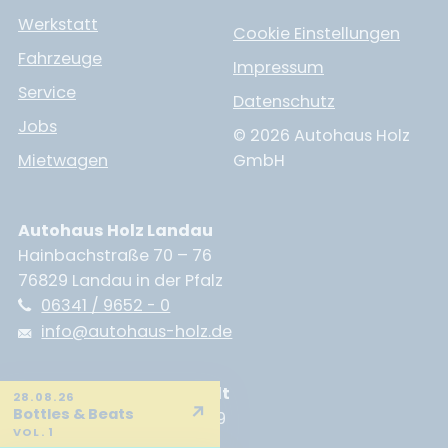
Werkstatt
Cookie Einstellungen
Fahrzeuge
Impressum
Service
Datenschutz
Jobs
© 2026 Autohaus Holz
Mietwagen
GmbH
Autohaus Holz Landau
Hainbachstraße 70 – 76
76829 Landau in der Pfalz
06341 / 9652 - 0
info@autohaus-holz.de
Autohaus Holz Neustadt
28.08.26
↗
Bottles & Beats
Branchweilerhofstraße 89
VOL. 1
67433 Neustadt