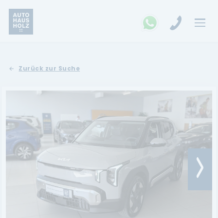
FAHRZEUGSUCHE
Zurück zur Suche
MARKEN
Opel
Kia
Ford
Land Rover
Renault
Dacia