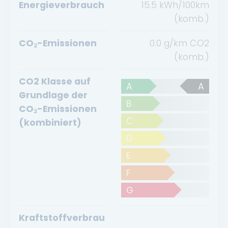
Energieverbrauch
15.5 kWh/100km
(komb.)
CO₂-Emissionen
0.0 g/km CO2
(komb.)
CO2 Klasse auf
A
A
Grundlage der
B
CO₂-Emissionen
C
(kombiniert)
D
E
F
G
Kraftstoffverbrau