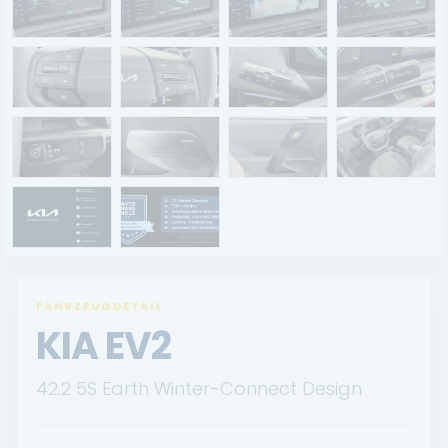
Renault Service
Dacia Service
UNTERNEHMEN
Standort Landau
Standort Neustadt
Qualitätsversprechen
Tankstelle
FAHRZEUGDETAIL
KIA EV2
Karriere
42.2 5S Earth Winter-Connect Design
KONTAKT